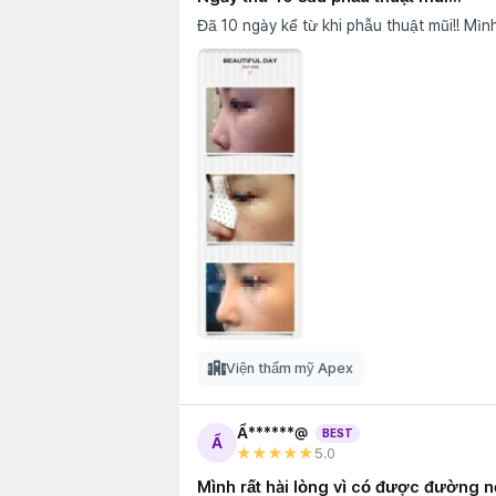
Viện thẩm mỹ Apex
Ẩ******@
BEST
Ẩ
★★★★★
5
.0
Mình rất hài lòng vì có được đường né