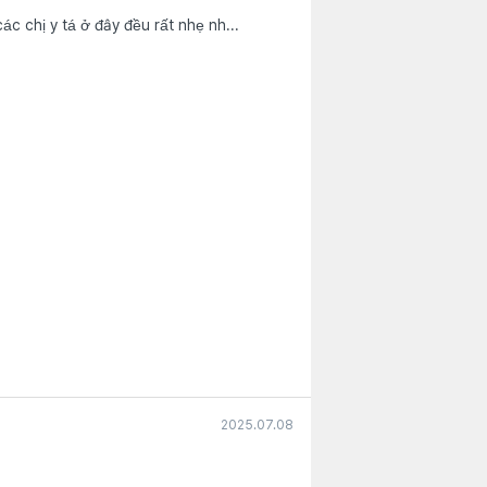
Trước hết, các chị ở quầy lễ tân và các chị y tá ở đây đều rất nhẹ nh...
2025.07.08