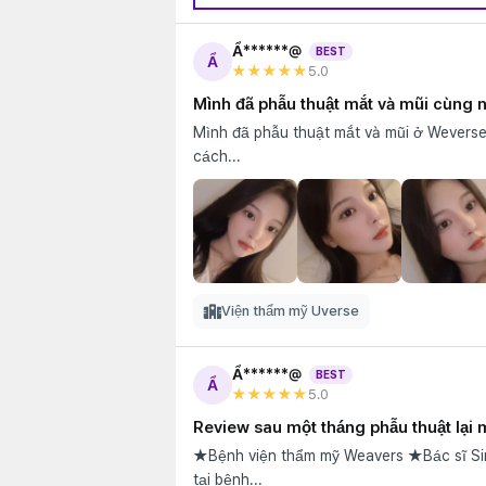
Ẩ******@
BEST
Ẩ
★★★★★
5
.0
Mình đã phẫu thuật mắt và mũi cùng 
Mình đã phẫu thuật mắt và mũi ở Weverse 
cách...
Viện thẩm mỹ Uverse
Ẩ******@
BEST
Ẩ
★★★★★
5
.0
Review sau một tháng phẫu thuật lại 
★Bệnh viện thẩm mỹ Weavers ★Bác sĩ Sim Jung-hwan ★Tái phẫu thuậ
tại bệnh...