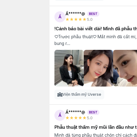
Ẩ******@
BEST
Ẩ
★★★★★
5
.0
!Cảnh báo bài viết dài! Mình đã phẫu 
♡Trước phẫu thuật♡ Mắt mình đã cắt mí, 
bung r...
Viện thẩm mỹ Uverse
Ẩ******@
BEST
Ẩ
★★★★★
5
.0
Phẫu thuật thẩm mỹ mũi lần đầu như t
Mình đã từng phẫu thuật chôn chỉ cách đâ