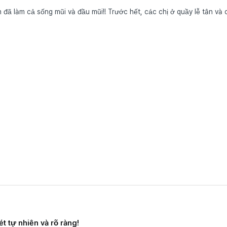
Đã 10 ngày kể từ khi phẫu thuật mũi!! Mình đã làm cả sống mũi và đầu mũi!! 
t tự nhiên và rõ ràng!