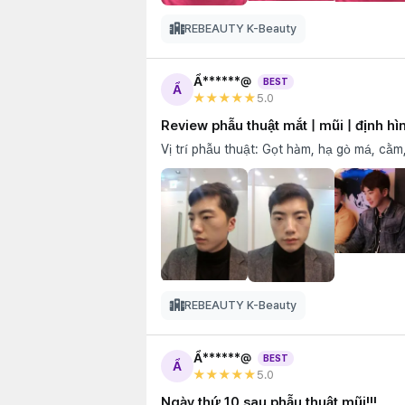
REBEAUTY K-Beauty
Ẩ******@
BEST
Ẩ
★★★★★
5
.0
Review phẫu thuật mắt | mũi | định h
Vị trí phẫu thuật: Gọt hàm, hạ gò má, cằm
REBEAUTY K-Beauty
Ẩ******@
BEST
Ẩ
★★★★★
5
.0
Ngày thứ 10 sau phẫu thuật mũi!!!