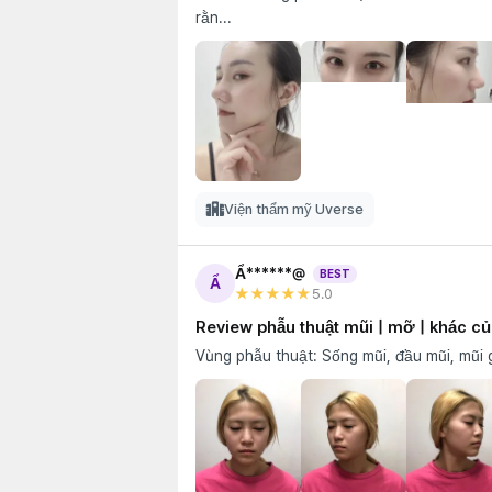
rằn...
Viện thẩm mỹ Uverse
Ẩ******@
BEST
Ẩ
★★★★★
5
.0
Review phẫu thuật mũi | mỡ | khác c
Vùng phẫu thuật: Sống mũi, đầu mũi, mũi gồ