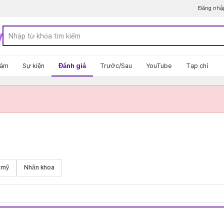
Đăng nhậ
y
hám
Sự kiện
Đánh giá
Trước/Sau
YouTube
Tạp chí
 mỹ
Nhãn khoa