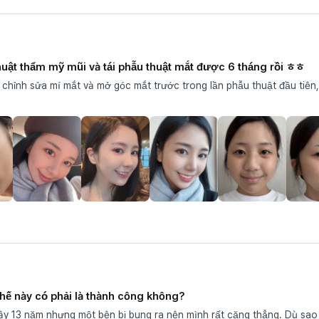
thuật thẩm mỹ mũi và tái phẫu thuật mắt được 6 tháng rồi ㅎㅎ
chỉnh sửa mí mắt và mở góc mắt trước trong lần phẫu thuật đầu tiên,
hế này có phải là thành công không?
y 13 năm nhưng một bên bị bung ra nên mình rất căng thẳng. Dù sao t