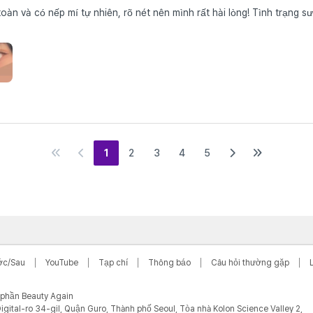
n và có nếp mí tự nhiên, rõ nét nên mình rất hài lòng! Tình trạng 
1
2
3
4
5
ớc/Sau
YouTube
Tạp chí
Thông báo
Câu hỏi thường gặp
ổ phần Beauty Again
igital-ro 34-gil, Quận Guro, Thành phố Seoul, Tòa nhà Kolon Science Valley 2,