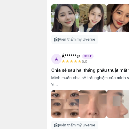
Viện thẩm mỹ Uverse
Ẩ******@
BEST
Ẩ
★★★★★
5
.0
Chia sẻ sau hai tháng phẫu thuật mắt
Mình muốn chia sẻ trải nghiệm của mình s
vì...
Viện thẩm mỹ Uverse