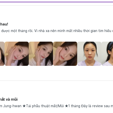
nhau!
được một tháng rồi. Vì nhà xa nên mình mất nhiều thời gian tìm hiểu 
mắt và mũi
t mắt/Mũi ★1 tháng Đây là review sau một tháng mình phẫu thuật lại mắt và mũi