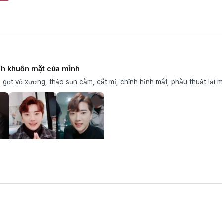
ình khuôn mặt của mình
, gọt vỏ xương, tháo sụn cằm, cắt mí, chỉnh hình mắt, phẫu thuật lại m