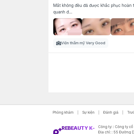
Mắt không đều đã được khắc phục hoàn toà
quanh đ...
Viện thẩm mỹ Very Good
Phòng khám
Sự kiện
Đánh giá
Trư
Công ty: : Công ty c
REBEAUTY K-
Địa chỉ: : 55 Đường D