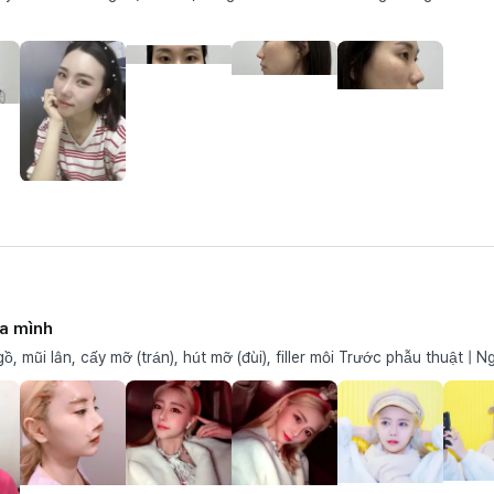
ủa mình
, mũi lân, cấy mỡ (trán), hút mỡ (đùi), filler môi Trước phẫu thuật | N