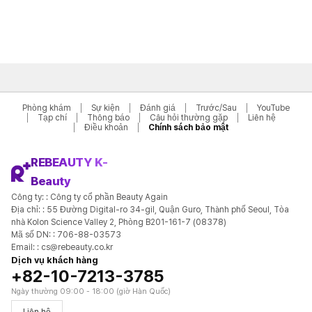
Phòng khám
Sự kiện
Đánh giá
Trước/Sau
YouTube
Tạp chí
Thông báo
Câu hỏi thường gặp
Liên hệ
Điều khoản
Chính sách bảo mật
REBEAUTY K-
Beauty
Công ty: : Công ty cổ phần Beauty Again
Địa chỉ: : 55 Đường Digital-ro 34-gil, Quận Guro, Thành phố Seoul, Tòa
nhà Kolon Science Valley 2, Phòng B201-161-7 (08378)
Mã số DN: : 706-88-03573
Email: : cs@rebeauty.co.kr
Dịch vụ khách hàng
+82-10-7213-3785
Ngày thường 09:00 - 18:00 (giờ Hàn Quốc)