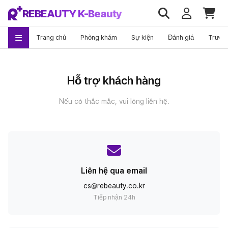
REBEAUTY K-Beauty
Trang chủ
Phòng khám
Sự kiện
Đánh giá
Trước
Hỗ trợ khách hàng
Nếu có thắc mắc, vui lòng liên hệ.
Liên hệ qua email
cs@rebeauty.co.kr
Tiếp nhận 24h