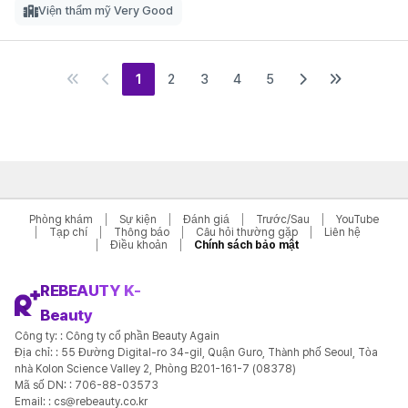
Viện thẩm mỹ Very Good
1
2
3
4
5
Phòng khám
Sự kiện
Đánh giá
Trước/Sau
YouTube
Tạp chí
Thông báo
Câu hỏi thường gặp
Liên hệ
Điều khoản
Chính sách bảo mật
REBEAUTY K-
Beauty
Công ty: : Công ty cổ phần Beauty Again
Địa chỉ: : 55 Đường Digital-ro 34-gil, Quận Guro, Thành phố Seoul, Tòa
nhà Kolon Science Valley 2, Phòng B201-161-7 (08378)
Mã số DN: : 706-88-03573
Email: : cs@rebeauty.co.kr