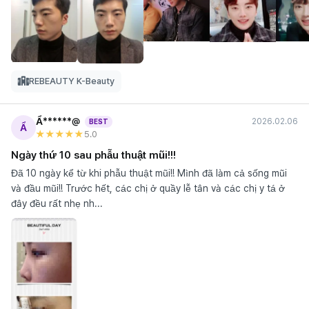
REBEAUTY K-Beauty
Ẩ******@
2026.02.06
BEST
Ẩ
★★★★★
5
.0
Ngày thứ 10 sau phẫu thuật mũi!!!
Đã 10 ngày kể từ khi phẫu thuật mũi!! Mình đã làm cả sống mũi
và đầu mũi!! Trước hết, các chị ở quầy lễ tân và các chị y tá ở
đây đều rất nhẹ nh...