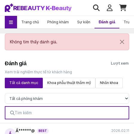
REBEAUTY K-Beauty
Trang chủ
Phòng khám
Sự kiện
Đánh giá
Trướ
Không tìm thấy đánh giá.
Đánh giá
Xem trải nghiệm thực tế từ khách hàng
Tất cả danh mục
Khoa phẫu thuật thẩm mỹ
Nhãn khoa
Ẩ******@
2026.02.11
BEST
Ẩ