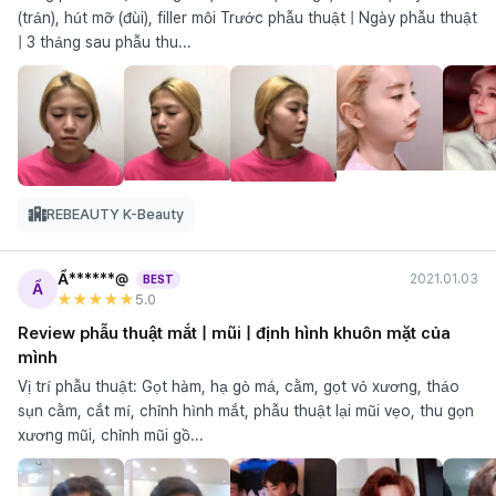
(trán), hút mỡ (đùi), filler môi Trước phẫu thuật | Ngày phẫu thuật
| 3 tháng sau phẫu thu...
REBEAUTY K-Beauty
Ẩ******@
2021.01.03
BEST
Ẩ
★★★★★
5
.0
Review phẫu thuật mắt | mũi | định hình khuôn mặt của
mình
Vị trí phẫu thuật: Gọt hàm, hạ gò má, cằm, gọt vỏ xương, tháo
sụn cằm, cắt mí, chỉnh hình mắt, phẫu thuật lại mũi vẹo, thu gọn
xương mũi, chỉnh mũi gồ...