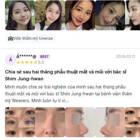
Viện thẩm mỹ Uverse
Ẩ******@
2026.02.11
BEST
Ẩ
★★★★★
5
.0
Chia sẻ sau hai tháng phẫu thuật mắt và mũi với bác sĩ
Shim Jung-hwan
Mình muốn chia sẻ trải nghiệm của mình sau hai tháng phẫu
thuật mắt và mũi với bác sĩ Shim Jung-hwan tại bệnh viện thẩm
mỹ Weavers. Mình luôn tự ti vì...