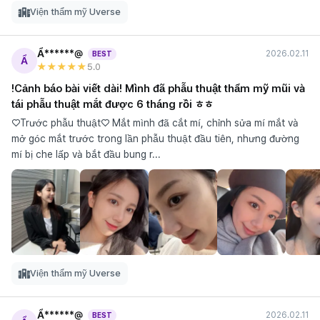
Viện thẩm mỹ Uverse
Ẩ******@
2026.02.11
BEST
Ẩ
★★★★★
5
.0
!Cảnh báo bài viết dài! Mình đã phẫu thuật thẩm mỹ mũi và
tái phẫu thuật mắt được 6 tháng rồi ㅎㅎ
♡Trước phẫu thuật♡ Mắt mình đã cắt mí, chỉnh sửa mí mắt và
mở góc mắt trước trong lần phẫu thuật đầu tiên, nhưng đường
mí bị che lấp và bắt đầu bung r...
Viện thẩm mỹ Uverse
Ẩ******@
2026.02.11
BEST