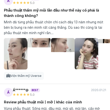
Ẩ
★★★★★
5
.0
Phẫu thuật thẩm mỹ mũi lần đầu như thế này có phải là
thành công không?
Mình đã từng phẫu thuật chôn chỉ cách đây 13 năm nhưng một
bên bị bung ra nên mình rất căng thẳng. Dù sao thì cũng là tái
phẫu thuật nên mình nghĩ rằn...
Viện thẩm mỹ Uverse
Ẩ******@
2020.01.21
BEST
Ẩ
★★★★★
5
.0
Review phẫu thuật mũi | mỡ | khác của mình
Vùng phẫu thuật: Sống mũi, đầu mũi, mũi gồ, mũi lân, cấy mỡ