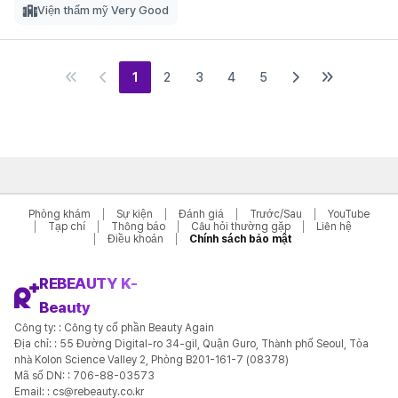
Viện thẩm mỹ Very Good
1
2
3
4
5
Phòng khám
Sự kiện
Đánh giá
Trước/Sau
YouTube
Tạp chí
Thông báo
Câu hỏi thường gặp
Liên hệ
Điều khoản
Chính sách bảo mật
REBEAUTY K-
Beauty
Công ty: : Công ty cổ phần Beauty Again
Địa chỉ: : 55 Đường Digital-ro 34-gil, Quận Guro, Thành phố Seoul, Tòa
nhà Kolon Science Valley 2, Phòng B201-161-7 (08378)
Mã số DN: : 706-88-03573
Email: : cs@rebeauty.co.kr