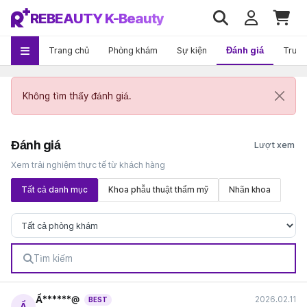
REBEAUTY K-Beauty
Trang chủ
Phòng khám
Sự kiện
Đánh giá
Trướ
Không tìm thấy đánh giá.
Đánh giá
Xem trải nghiệm thực tế từ khách hàng
Tất cả danh mục
Khoa phẫu thuật thẩm mỹ
Nhãn khoa
Ẩ******@
2026.02.11
BEST
Ẩ