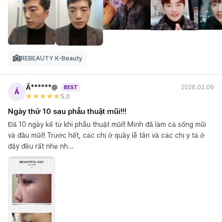
REBEAUTY K-Beauty
Ẩ******@
2026.02.06
BEST
Ẩ
★★★★★
5
.0
Ngày thứ 10 sau phẫu thuật mũi!!!
Đã 10 ngày kể từ khi phẫu thuật mũi!! Mình đã làm cả sống mũi
và đầu mũi!! Trước hết, các chị ở quầy lễ tân và các chị y tá ở
đây đều rất nhẹ nh...