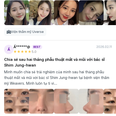
Viện thẩm mỹ Uverse
Ẩ******@
2026.02.11
BEST
Ẩ
★★★★★
5
.0
Chia sẻ sau hai tháng phẫu thuật mắt và mũi với bác sĩ
Shim Jung-hwan
Mình muốn chia sẻ trải nghiệm của mình sau hai tháng phẫu
thuật mắt và mũi với bác sĩ Shim Jung-hwan tại bệnh viện thẩm
mỹ Weavers. Mình luôn tự ti vì...