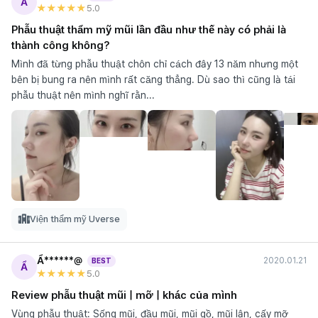
Ẩ
★★★★★
5
.0
Phẫu thuật thẩm mỹ mũi lần đầu như thế này có phải là
thành công không?
Mình đã từng phẫu thuật chôn chỉ cách đây 13 năm nhưng một
bên bị bung ra nên mình rất căng thẳng. Dù sao thì cũng là tái
phẫu thuật nên mình nghĩ rằn...
Viện thẩm mỹ Uverse
Ẩ******@
2020.01.21
BEST
Ẩ
★★★★★
5
.0
Review phẫu thuật mũi | mỡ | khác của mình
Vùng phẫu thuật: Sống mũi, đầu mũi, mũi gồ, mũi lân, cấy mỡ