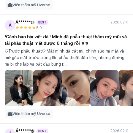
Viện thẩm mỹ Uverse
Ẩ******@
2026.02.11
BEST
Ẩ
★★★★★
5
.0
!Cảnh báo bài viết dài! Mình đã phẫu thuật thẩm mỹ mũi và
tái phẫu thuật mắt được 6 tháng rồi ㅎㅎ
♡Trước phẫu thuật♡ Mắt mình đã cắt mí, chỉnh sửa mí mắt và
mở góc mắt trước trong lần phẫu thuật đầu tiên, nhưng đường
mí bị che lấp và bắt đầu bung r...
Viện thẩm mỹ Uverse
Ẩ******@
2026.02.11
BEST