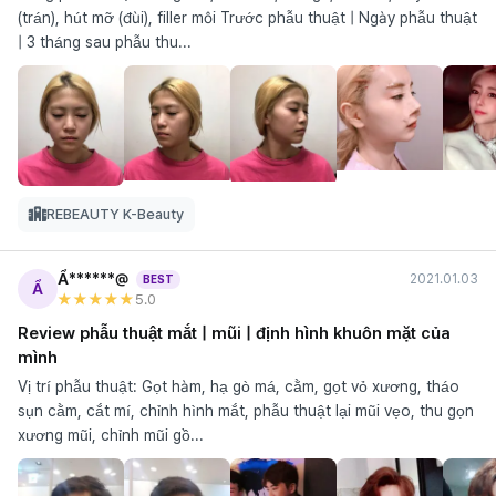
(trán), hút mỡ (đùi), filler môi Trước phẫu thuật | Ngày phẫu thuật
| 3 tháng sau phẫu thu...
REBEAUTY K-Beauty
Ẩ******@
2021.01.03
BEST
Ẩ
★★★★★
5
.0
Review phẫu thuật mắt | mũi | định hình khuôn mặt của
mình
Vị trí phẫu thuật: Gọt hàm, hạ gò má, cằm, gọt vỏ xương, tháo
sụn cằm, cắt mí, chỉnh hình mắt, phẫu thuật lại mũi vẹo, thu gọn
xương mũi, chỉnh mũi gồ...