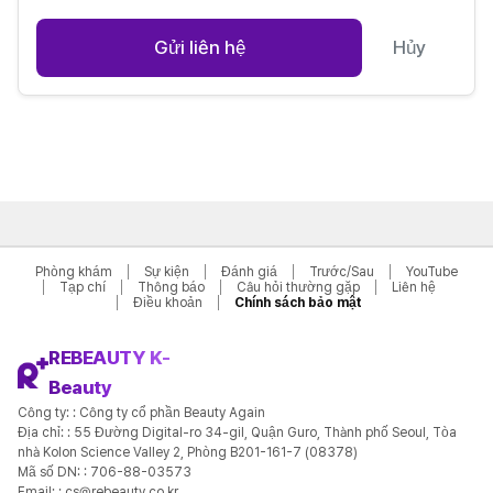
내시경 이마거상
(6,000,000₩)
실 리프팅(10가닥)
(2,400,000₩)
Gửi liên hệ
Hủy
써마지 FLX(300샷)
(1,700,000₩)
울쎄라 프라임(400샷)
(2,000,000₩)
온다 리프트(6만J)
(780,000₩)
포텐자 니들RF
(550,000₩)
항노화 줄기세포 치료
(4,000,000₩)
보톡스 교근(국산)
(150,000₩)
보톡스 승모근(국산)
(200,000₩)
필러(뉴라미스 1cc)
(300,000₩)
Phòng khám
Sự kiện
Đánh giá
Trước/Sau
YouTube
Tạp chí
Thông báo
Câu hỏi thường gặp
Liên hệ
Điều khoản
Chính sách bảo mật
REBEAUTY K-
Beauty
Công ty: : Công ty cổ phần Beauty Again
Địa chỉ: : 55 Đường Digital-ro 34-gil, Quận Guro, Thành phố Seoul, Tòa
nhà Kolon Science Valley 2, Phòng B201-161-7 (08378)
Mã số DN: : 706-88-03573
Email: : cs@rebeauty.co.kr