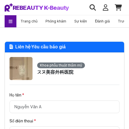
REBEAUTY K-Beauty
Trang chủ
Phòng khám
Sự kiện
Đánh giá
Trước
Liên hệ·Yêu cầu báo giá
Khoa phẫu thuật thẩm mỹ
スヌ美容外科医院
Họ tên
*
Số điện thoại
*