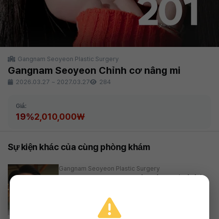
Gangnam Seoyeon Plastic Surgery
Gangnam Seoyeon Chỉnh cơ nâng mi
2026.03.27
~
2027.03.27
284
Giá:
19%
2,010,000₩
Sự kiện khác của cùng phòng khám
Gangnam Seoyeon Plastic Surgery
Gangnam Seoyeon Giấu mí nam (Mí lót)
19%
2,010,000₩
2026.03.27 ~ 2027.03.27