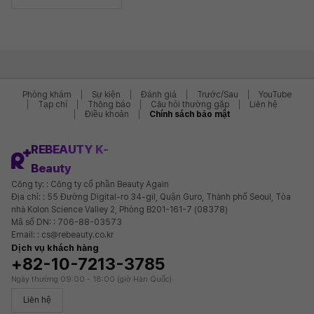
Phòng khám
Sự kiện
Đánh giá
Trước/Sau
YouTube
Tạp chí
Thông báo
Câu hỏi thường gặp
Liên hệ
Điều khoản
Chính sách bảo mật
REBEAUTY K-
Beauty
Công ty: : Công ty cổ phần Beauty Again
Địa chỉ: : 55 Đường Digital-ro 34-gil, Quận Guro, Thành phố Seoul, Tòa
nhà Kolon Science Valley 2, Phòng B201-161-7 (08378)
Mã số DN: : 706-88-03573
Email: : cs@rebeauty.co.kr
Dịch vụ khách hàng
+82-10-7213-3785
Ngày thường 09:00 - 18:00 (giờ Hàn Quốc)
Liên hệ