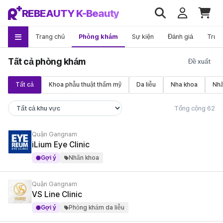
REBEAUTY K-Beauty
Trang chủ
Phòng khám
Sự kiện
Đánh giá
Trướ
Tất cả phòng khám
Tất cả
Khoa phẫu thuật thẩm mỹ
Da liễu
Nha khoa
Nhã
Tổng cộng 62
Quận Gangnam
iLium Eye Clinic
Gợi ý
Nhãn khoa
Quận Gangnam
VS Line Clinic
Gợi ý
Phòng khám da liễu