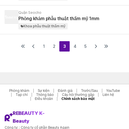
Quận Seocho
Phòng khám phẫu thuật thẩm mỹ 1mm
Khoa phẫu thuật thẩm mỹ
1
2
3
4
5
Phòng khám
Sự kiện
Đánh giá
Trước/Sau
YouTube
Tạp chí
Thông báo
Câu hỏi thường gặp
Liên hệ
Điều khoản
Chính sách bảo mật
REBEAUTY K-
Beauty
Công ty: : Công ty cổ phần Beauty Again