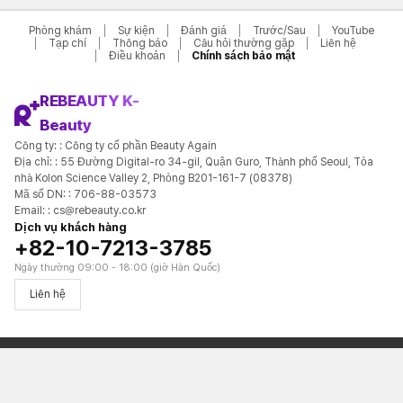
Phòng khám
Sự kiện
Đánh giá
Trước/Sau
YouTube
Tạp chí
Thông báo
Câu hỏi thường gặp
Liên hệ
Điều khoản
Chính sách bảo mật
REBEAUTY K-
Beauty
Công ty: : Công ty cổ phần Beauty Again
Địa chỉ: : 55 Đường Digital-ro 34-gil, Quận Guro, Thành phố Seoul, Tòa
nhà Kolon Science Valley 2, Phòng B201-161-7 (08378)
Mã số DN: : 706-88-03573
Email: : cs@rebeauty.co.kr
Dịch vụ khách hàng
+82-10-7213-3785
Ngày thường 09:00 - 18:00 (giờ Hàn Quốc)
Liên hệ
REBEAUTY K-Beauty | Nền tảng phòng khám làm đẹp Hàn Quốc dành cho khách
hàng Nhật Bản
© 2026 REBEAUTY K-Beauty