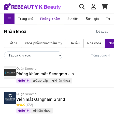
REBEAUTY K-Beauty
Trang chủ
Phòng khám
Sự kiện
Đánh giá
Trướ
Nhãn khoa
Tất cả
Khoa phẫu thuật thẩm mỹ
Da liễu
Nha khoa
Nhã
Tổng cộng 4
Quận Seocho
Phòng khám mắt Seongmo Jin
Gợi ý
Cao cấp
Nhãn khoa
Quận Seocho
Viện mắt Gangnam Grand
0.0
(172)
Gợi ý
Nhãn khoa