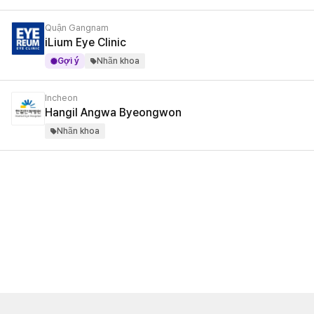
Quận Gangnam
iLium Eye Clinic
Gợi ý
Nhãn khoa
Incheon
Hangil Angwa Byeongwon
Nhãn khoa