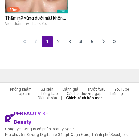
After
Thẩm mỹ vùng dưới mắt không
phẫu thuật
Viện thẩm mỹ Thank You
1
2
3
4
5
Phòng khám
Sự kiện
Đánh giá
Trước/Sau
YouTube
Tạp chí
Thông báo
Câu hỏi thường gặp
Liên hệ
Điều khoản
Chính sách bảo mật
REBEAUTY K-
Beauty
Công ty: : Công ty cổ phần Beauty Again
Địa chỉ: : 55 Đường Digital-ro 34-gil, Quận Guro, Thành phố Seoul, Tòa