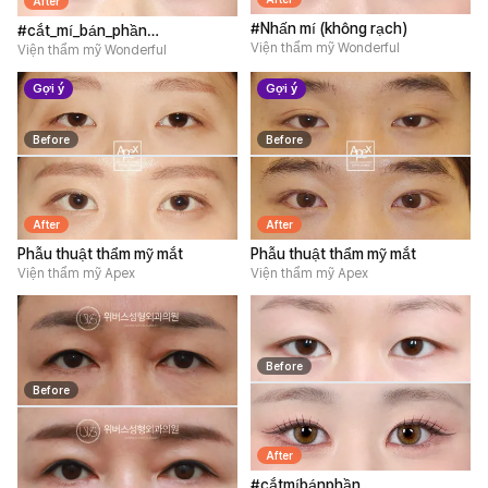
After
#Nhấn mí (không rạch)
#cắt_mí_bán_phần
Viện thẩm mỹ Wonderful
#mở_rộng_góc_mắt_trên
Viện thẩm mỹ Wonderful
#mở_rộng_góc_mắt_ngoài_và_hạ_mi_dưới
Gợi ý
Gợi ý
#lấy_mỡ_mí_mắt_trên
Before
Before
After
After
Phẫu thuật thẩm mỹ mắt
Phẫu thuật thẩm mỹ mắt
Viện thẩm mỹ Apex
Viện thẩm mỹ Apex
Before
Before
After
#cắtmíbánphần