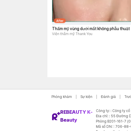
After
Thẩm mỹ vùng dưới mắt không phẫu thuật
Viện thẩm mỹ Thank You
Phòng khám
Sự kiện
Đánh giá
Trư
Công ty: : Công ty c
REBEAUTY K-
Địa chỉ: : 55 Đường D
Beauty
Phòng B201-161-7 (
Mã số DN: : 706-88