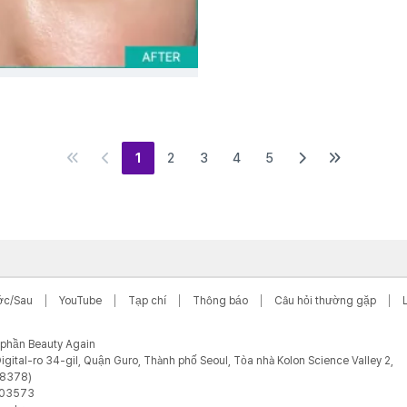
1
2
3
4
5
ớc/Sau
YouTube
Tạp chí
Thông báo
Câu hỏi thường gặp
ổ phần Beauty Again
igital-ro 34-gil, Quận Guro, Thành phố Seoul, Tòa nhà Kolon Science Valley 2,
08378)
-03573