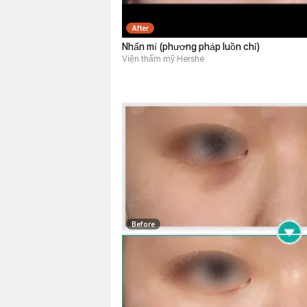
After
Nhấn mí (phương pháp luồn chỉ)
Viện thẩm mỹ Hershe
Before