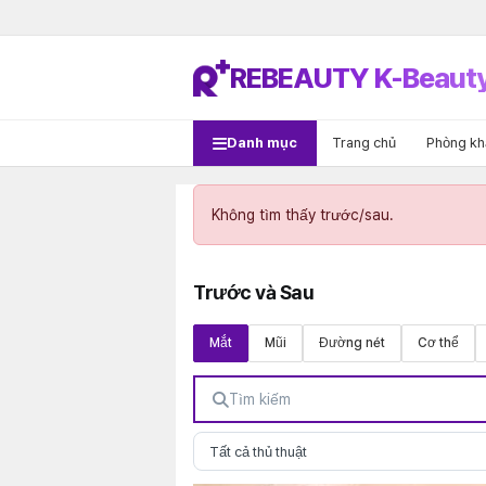
REBEAUTY K-Beaut
Danh mục
Trang chủ
Phòng k
Không tìm thấy trước/sau.
Trước và Sau
Mắt
Mũi
Đường nét
Cơ thể