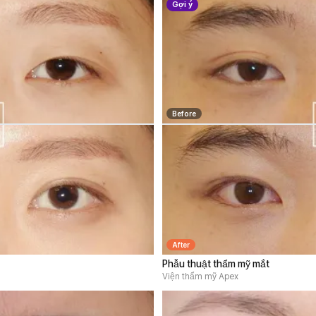
Gợi ý
Before
After
Phẫu thuật thẩm mỹ mắt
Viện thẩm mỹ Apex