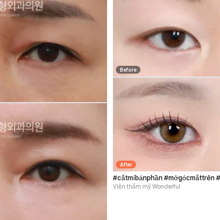
Before
After
#cắtmíbánphần #mởgócmắttrên #
Viện thẩm mỹ Wonderful