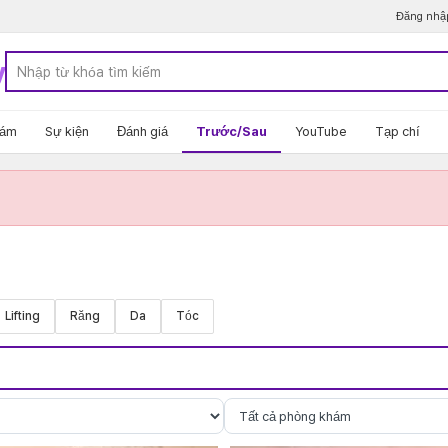
Đăng nhậ
y
hám
Sự kiện
Đánh giá
Trước/Sau
YouTube
Tạp chí
Lifting
Răng
Da
Tóc