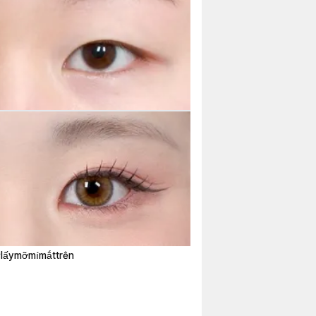
lấymỡmímắttrên