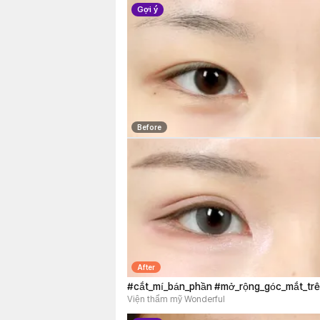
Gợi ý
Before
After
#cắt_mí_bán_phần #mở_rộng_góc_mắt_tr
#mở_rộng_góc_mắt_ngoài_và_hạ_mi_dưới 
Viện thẩm mỹ Wonderful