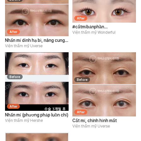
After
#cắtmíbánphần
After
#mởgócmắttrên
Viện thẩm mỹ Wonderful
#lấymỡmímắttrên
Nhấn mí dính hạ bì, nâng cung
mày dưới.
Viện thẩm mỹ Uverse
Before
Before
After
After
Nhấn mí (phương pháp luồn chỉ)
Cắt mí, chỉnh hình mắt
Viện thẩm mỹ Hershe
Viện thẩm mỹ Uverse