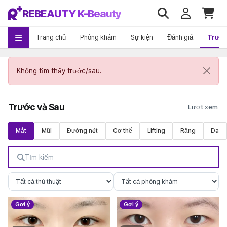
REBEAUTY K-Beauty
Trang chủ
Phòng khám
Sự kiện
Đánh giá
Trướ
Không tìm thấy trước/sau.
Trước và Sau
Mắt
Mũi
Đường nét
Cơ thể
Lifting
Răng
Da
Gợi ý
Gợi ý