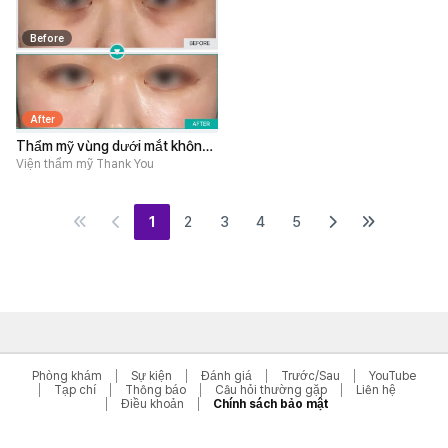
Before
After
Thẩm mỹ vùng dưới mắt không
phẫu thuật
Viện thẩm mỹ Thank You
1
2
3
4
5
Phòng khám
Sự kiện
Đánh giá
Trước/Sau
YouTube
Tạp chí
Thông báo
Câu hỏi thường gặp
Liên hệ
Điều khoản
Chính sách bảo mật