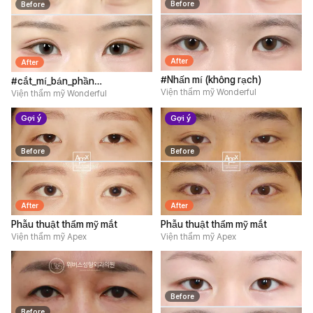
Before
Before
After
After
#Nhấn mí (không rạch)
#cắt_mí_bán_phần
Viện thẩm mỹ Wonderful
#mở_rộng_góc_mắt_trên
Viện thẩm mỹ Wonderful
#mở_rộng_góc_mắt_ngoài_và_hạ_mi_dưới
Gợi ý
Gợi ý
#lấy_mỡ_mí_mắt_trên
Before
Before
After
After
Phẫu thuật thẩm mỹ mắt
Phẫu thuật thẩm mỹ mắt
Viện thẩm mỹ Apex
Viện thẩm mỹ Apex
Before
Before