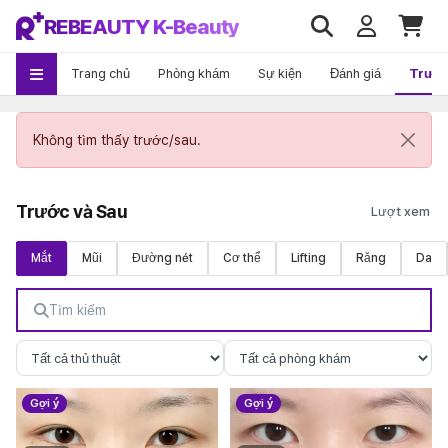
REBEAUTY K-Beauty
Trang chủ
Phòng khám
Sự kiện
Đánh giá
Trướ
Không tìm thấy trước/sau.
Trước và Sau
Mắt
Mũi
Đường nét
Cơ thể
Lifting
Răng
Da
Gợi ý
Gợi ý