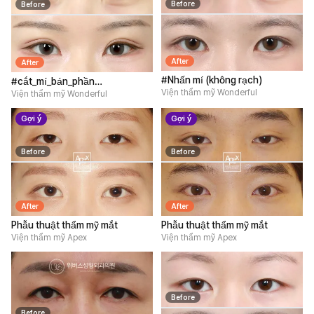
Before
Before
After
After
#Nhấn mí (không rạch)
#cắt_mí_bán_phần
Viện thẩm mỹ Wonderful
#mở_rộng_góc_mắt_trên
Viện thẩm mỹ Wonderful
#mở_rộng_góc_mắt_ngoài_và_hạ_mi_dưới
Gợi ý
Gợi ý
#lấy_mỡ_mí_mắt_trên
Before
Before
After
After
Phẫu thuật thẩm mỹ mắt
Phẫu thuật thẩm mỹ mắt
Viện thẩm mỹ Apex
Viện thẩm mỹ Apex
Before
Before