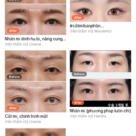
After
#cắtmíbánphần
After
#mởgócmắttrên
Viện thẩm mỹ Wonderful
#lấymỡmímắttrên
Nhấn mí dính hạ bì, nâng cung
mày dưới.
Viện thẩm mỹ Uverse
Before
Before
After
After
Nhấn mí (phương pháp luồn chỉ)
Cắt mí, chỉnh hình mắt
Viện thẩm mỹ Hershe
Viện thẩm mỹ Uverse