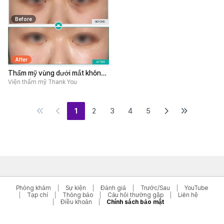
Before
After
Thẩm mỹ vùng dưới mắt không
phẫu thuật
Viện thẩm mỹ Thank You
1
2
3
4
5
Phòng khám
Sự kiện
Đánh giá
Trước/Sau
YouTube
Tạp chí
Thông báo
Câu hỏi thường gặp
Liên hệ
Điều khoản
Chính sách bảo mật