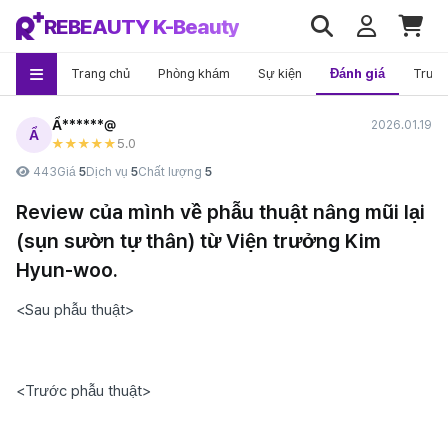
REBEAUTY K-Beauty
Trang chủ
Phòng khám
Sự kiện
Đánh giá
Trướ
Ẩ******@
2026.01.19
Ẩ
5
.0
★★★★★
443
Giá
5
Dịch vụ
5
Chất lượng
5
Review của mình về phẫu thuật nâng mũi lại
(sụn sườn tự thân) từ Viện trưởng Kim
Hyun-woo.
<Sau phẫu thuật>
<Trước phẫu thuật>