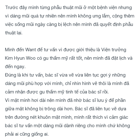
Trước đây mình từng phẫu thuật mũi ở một bệnh viện nhưng
vì dáng mũi quá tự nhiên nên mình không ưng lắm, cộng thêm
việc sống mũi ngày càng bị lệch nên mình đã quyết định phẫu
thuật lại.
Mình đến Want để tư vấn vì được giới thiệu là Viện trưởng
Kim Hyun Woo có gu thẩm mỹ rất tốt, nên mình đã đặt lịch và
đến ngay.
Đúng là khi tư vấn, bác sĩ vừa vẽ vừa liên tục gợi ý những
dáng mũi phù hợp với mình, chỉ nhìn hình vẽ thôi là mình đã
cảm nhận được gu thẩm mỹ tinh tế của bác sĩ rồi.
Vì mặt mình hơi dài nên mình đã nhờ bác sĩ lưu ý để phần
giữa mặt không bị trông dài hơn. Bác sĩ đã liên tục vẽ dựa
trên đường nét khuôn mặt mình, mình rất thích vì cảm giác
bác sĩ tư vấn một dáng mũi dành riêng cho mình chứ không
phải ai cũng giống ai.