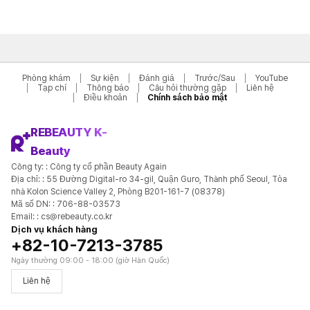
Phòng khám
Sự kiện
Đánh giá
Trước/Sau
YouTube
Tạp chí
Thông báo
Câu hỏi thường gặp
Liên hệ
Điều khoản
Chính sách bảo mật
REBEAUTY K-
Beauty
Công ty: : Công ty cổ phần Beauty Again
Địa chỉ: : 55 Đường Digital-ro 34-gil, Quận Guro, Thành phố Seoul, Tòa
nhà Kolon Science Valley 2, Phòng B201-161-7 (08378)
Mã số DN: : 706-88-03573
Email: : cs@rebeauty.co.kr
Dịch vụ khách hàng
+82-10-7213-3785
Ngày thường 09:00 - 18:00 (giờ Hàn Quốc)
Liên hệ