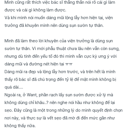
Mình cũng rất thích việc bác sĩ thẳng thắn nói rõ cái gì làm
được và cái gì không làm được.
Và khi mình nói muốn dáng mũi lộng lẫy hơn hiện tại, viện
trưởng đã khuyên mình nên dùng sụn sườn tự thân.
Mình đã làm theo lời khuyên của viện trưởng là dùng sụn
sườn tự thân. Vì mới phẫu thuật chưa lâu nên vẫn còn sưng,
nhưng dù tính đến yếu tố đó thì mình vẫn cực kỳ ưng ý với
dáng mũi và đường nét hiện tại ㅠㅠ
Dáng mũi ra đẹp và lộng lẫy hơn trước, và trên hết là mình
thấy rõ bác sĩ đã chú trọng đến tỷ lệ để mặt mình không bị
quá dài....
Ngoài ra, ở Want, phần rạch lấy sụn sườn được xử lý mà
không dùng chỉ khâu..? nên nghe nói hầu như không để lại
sẹo. Đây cũng là một trong những lý do mình quyết định chọn
nơi này, và thực sự là vết sẹo đã mờ đi đến mức gần như
không thấy nữa.