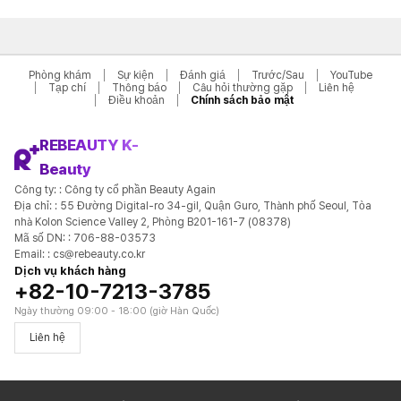
Phòng khám
Sự kiện
Đánh giá
Trước/Sau
YouTube
Tạp chí
Thông báo
Câu hỏi thường gặp
Liên hệ
Điều khoản
Chính sách bảo mật
REBEAUTY K-
Beauty
Công ty: : Công ty cổ phần Beauty Again
Địa chỉ: : 55 Đường Digital-ro 34-gil, Quận Guro, Thành phố Seoul, Tòa
nhà Kolon Science Valley 2, Phòng B201-161-7 (08378)
Mã số DN: : 706-88-03573
Email: : cs@rebeauty.co.kr
Dịch vụ khách hàng
+82-10-7213-3785
Ngày thường 09:00 - 18:00 (giờ Hàn Quốc)
Liên hệ