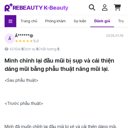
REBEAUTY K-Beauty
Trang chủ
Phòng khám
Sự kiện
Đánh giá
Trướ
Ẩ******@
2026.01.19
Ẩ
5
.0
★★★★★
421
Giá
5
Dịch vụ
5
Chất lượng
5
Mình chỉnh lại đầu mũi bị sụp và cải thiện
dáng mũi bằng phẫu thuật nâng mũi lại.
<Sau phẫu thuật>
<Trước phẫu thuật>
Mình đã muốn chỉnh lại đầu mũi bị xệ và cải thiện dáng mũi.