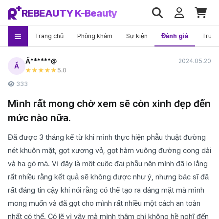
REBEAUTY K-Beauty
Trang chủ
Phòng khám
Sự kiện
Đánh giá
Trướ
Ẩ******@
2024.05.20
Ẩ
5
.0
★★★★★
333
Mình rất mong chờ xem sẽ còn xinh đẹp đến
mức nào nữa.
Đã được 3 tháng kể từ khi mình thực hiện phẫu thuật đường
nét khuôn mặt, gọt xương vỏ, gọt hàm vuông đường cong dài
và hạ gò má. Vì đây là một cuộc đại phẫu nên mình đã lo lắng
rất nhiều rằng kết quả sẽ không được như ý, nhưng bác sĩ đã
rất đáng tin cậy khi nói rằng có thể tạo ra dáng mặt mà mình
mong muốn và đã gọt cho mình rất nhiều một cách an toàn
nhất có thể. Có lẽ vì vậy mà mình thậm chí không hề nghĩ đến