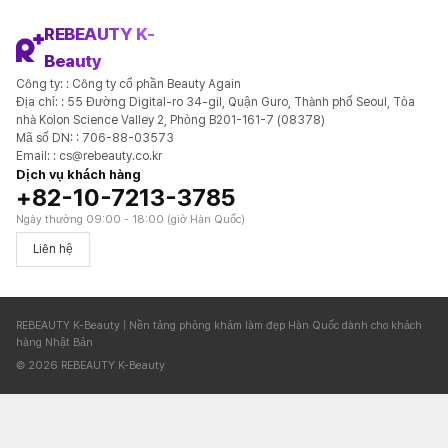
REBEAUTY K-
Beauty
Công ty: : Công ty cổ phần Beauty Again
Địa chỉ: : 55 Đường Digital-ro 34-gil, Quận Guro, Thành phố Seoul, Tòa
nhà Kolon Science Valley 2, Phòng B201-161-7 (08378)
Mã số DN: : 706-88-03573
Email: : cs@rebeauty.co.kr
Dịch vụ khách hàng
+82-10-7213-3785
Ngày thường 09:00 - 18:00 (giờ Hàn Quốc)
Liên hệ
REBEAUTY K-Beauty | Nền tảng phòng khám làm đẹp Hàn Quốc dành cho khách
hàng Nhật Bản
© 2026 REBEAUTY K-Beauty