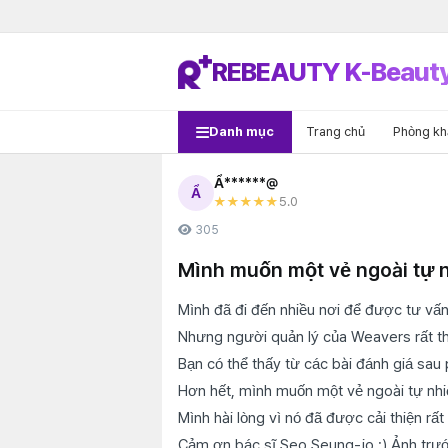
REBEAUTY K-Beaut
Danh mục
Trang chủ
Phòng k
Ẩ******@
Ẩ
5
.0
★★★★★
305
Mình muốn một vẻ ngoài tự n
Mình đã đi đến nhiều nơi để được tư vấn
Nhưng người quản lý của Weavers rất thân
Bạn có thể thấy từ các bài đánh giá sau 
Hơn hết, mình muốn một vẻ ngoài tự nhi
Mình hài lòng vì nó đã được cải thiện rất
Cảm ơn bác sĩ Seo Seung-jo :) Ảnh trướ