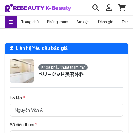
REBEAUTY K-Beauty
Trang chủ
Phòng khám
Sự kiện
Đánh giá
Trước
Liên hệ·Yêu cầu báo giá
Khoa phẫu thuật thẩm mỹ
ベリーグッド美容外科
Họ tên
*
Số điện thoại
*