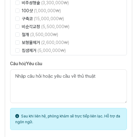
비주성형술
(3,300,000₩)
100샷
(1,000,000₩)
구축코
(15,000,000₩)
비순각교정
(5,500,000₩)
절개
(3,500,000₩)
보형물제거
(2,600,000₩)
침샘제거
(5,000,000₩)
300샷
(3,000,000₩)
Câu hỏi/Yêu cầu
절개 + 눈매교정
(5,000,000₩)
넓은 콧벽 절골
(3,300,000₩)
하비갑개/서류포함
(3,300,000₩)
목주름리프팅
(16,500,000₩)
400샷
(4,000,000₩)
콧볼 축소
(4,400,000₩)
비중격만곡증/서류포함
(3,300,000₩)
Sau khi liên hệ, phòng khám sẽ trực tiếp liên lạc. Hỗ trợ đa
ngôn ngữ.
활경근 묶기
(8,800,000₩)
가슴거상+축소
(24,000,000₩)