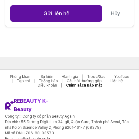
500샷
(5,000,000₩)
하비갑개/서류X
(3,300,000₩)
Gửi liên hệ
Hủy
함몰유두
(6,600,000₩)
비공내리기/콧날개
(3,300,000₩)
비중격만곡증/서류X
(3,300,000₩)
이마 엔도타인 (내시경)
(9,900,000₩)
엉덩이 보형물수술
(22,000,000₩)
앞,뒷트임 복원 (각비용) / 단독진행시 330
(2,500,000₩)
이마 내시경 리프팅
(7,700,000₩)
낭종 흡입 / 제거 (개당)
(550,000₩)
Phòng khám
Sự kiện
Đánh giá
Trước/Sau
YouTube
Tạp chí
Thông báo
Câu hỏi thường gặp
Liên hệ
앞,뒷트임 재수술 (각비용)
(700,000₩)
Điều khoản
Chính sách bảo mật
피질
(5,000,000₩)
관자 리프팅 이마거상이랑 같이 할땐 (+330)
REBEAUTY K-
(3,000,000₩)
Beauty
유방 양성병변 절제술 (맘모톰)
(5,500,000₩)
Công ty: : Công ty cổ phần Beauty Again
자연유착 눈재수술
(3,500,000₩)
Địa chỉ: : 55 Đường Digital-ro 34-gil, Quận Guro, Thành phố Seoul, Tòa
nhà Kolon Science Valley 2, Phòng B201-161-7 (08378)
퀵광대 (관골궁절골)
(6,600,000₩)
Mã số DN: : 706-88-03573
여유증
(3,300,000₩)
Email: : cs@rebeauty.co.kr