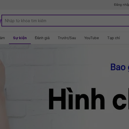
Đăng nhậ
y
hám
Sự kiện
Đánh giá
Trước/Sau
YouTube
Tạp chí