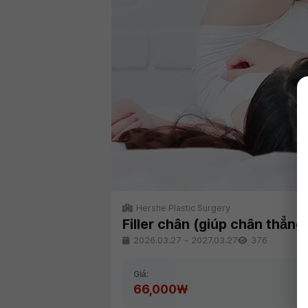
Hershe Plastic Surgery
Filler chân (giúp chân thẳng 
2026.03.27
~
2027.03.27
376
Giá:
66,000₩