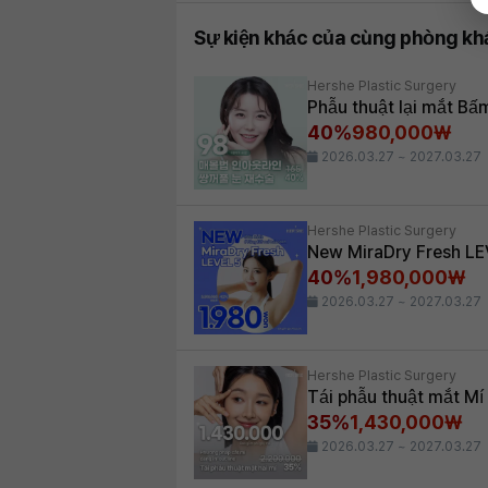
Sự kiện khác của cùng phòng k
Hershe Plastic Surgery
Phẫu thuật lại mắt Bấ
40%
980,000₩
2026.03.27 ~ 2027.03.27
Hershe Plastic Surgery
New MiraDry Fresh LEV
40%
1,980,000₩
2026.03.27 ~ 2027.03.27
Hershe Plastic Surgery
Tái phẫu thuật mắt Mí
35%
1,430,000₩
2026.03.27 ~ 2027.03.27