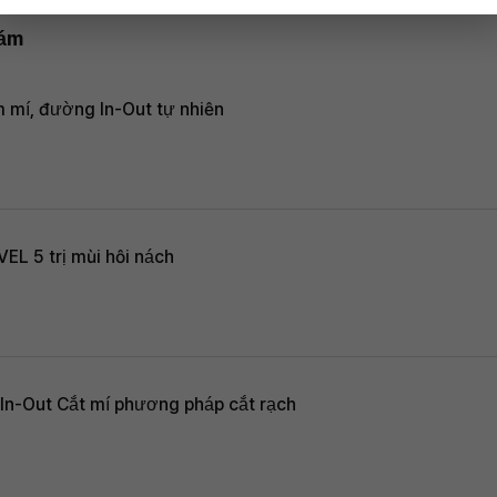
hám
m mí, đường In-Out tự nhiên
EL 5 trị mùi hôi nách
 In-Out Cắt mí phương pháp cắt rạch