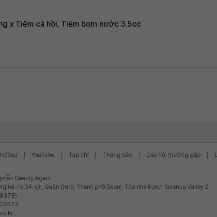
ng x Tiêm cá hồi, Tiêm bom nước 3.5cc
ớc/Sau
YouTube
Tạp chí
Thông báo
Câu hỏi thường gặp
ổ phần Beauty Again
igital-ro 34-gil, Quận Guro, Thành phố Seoul, Tòa nhà Kolon Science Valley 2,
08378)
-03573
co.kr