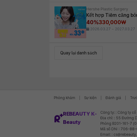
Hershe Plastic Surgery
Kết hợp Tiêm căng bó
40%
330,000₩
2026.03.27 ~ 2027.03.27
Quay lại danh sách
Phòng khám
Sự kiện
Đánh giá
Trư
Công ty: : Công ty c
REBEAUTY K-
Địa chỉ: : 55 Đường D
Beauty
Phòng B201-161-7 (
Mã số DN: : 706-88
Email: : cs@rebeauty.