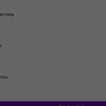
theo vùng
t
 Clim