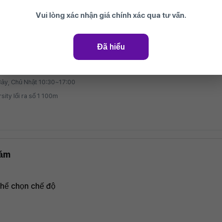
Vui lòng xác nhận giá chính xác qua tư vấn.
a-ro, Mapo-gu, Seoul
Đã hiểu
nh Hongdae
Bảy, Chủ Nhật 10:30~17:00
ity lối ra số 1 100m
hám
thể chọn chế độ