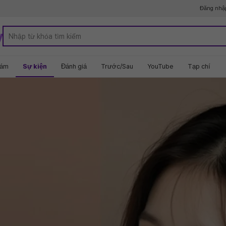
Đăng nhậ
y
hám
Sự kiện
Đánh giá
Trước/Sau
YouTube
Tạp chí