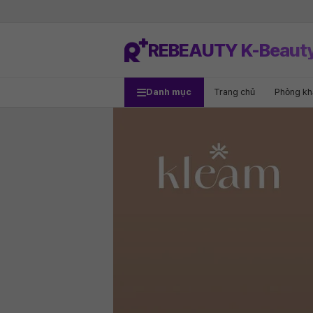
REBEAUTY K-Beaut
Danh mục
Trang chủ
Phòng k