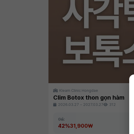
Kleam Clinic Hongdae
Clim Botox thon gọn hàm
2026.03.27
~
2027.03.27
312
Giá:
42%
31,900₩