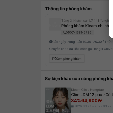
Thông tin phòng khám
Tầng 3, Khách sạn L7, 141 Yanghw
Phòng khám Kleam chi nhá
0507-1381-5786
Các ngày trong tuần 10:30~20:30 / Thứ 
Chuyên khoa da liễu, cách ga Hongik Univers
Xem phòng khám
Sự kiện khác của cùng phòng k
Kleam Clinic Hongdae
Clim LDM 12 phút-Có 
34%
64,900₩
2026.03.27 ~ 2027.03.27