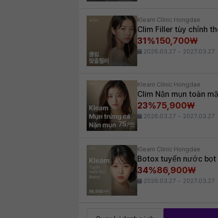
Kleam Clinic Hongdae
Clim Filler tùy chỉnh 
31%
150,700₩
2026.03.27 ~ 2027.03.27
Kleam Clinic Hongdae
Clim Nặn mụn toàn mặ
23%
75,900₩
2026.03.27 ~ 2027.03.27
Kleam Clinic Hongdae
Botox tuyến nước bọt
34%
86,900₩
2026.03.27 ~ 2027.03.27