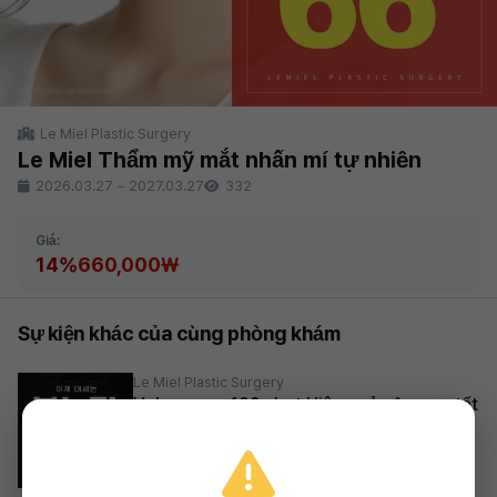
Le Miel Plastic Surgery
Le Miel Thẩm mỹ mắt nhấn mí tự nhiên
2026.03.27
~
2027.03.27
332
Giá:
14%
660,000₩
Sự kiện khác của cùng phòng khám
Le Miel Plastic Surgery
Volnewmer 100 shot Hiệu quả nâng cơ tốt
nhất
110,000₩
2026.03.27 ~ 2027.03.27