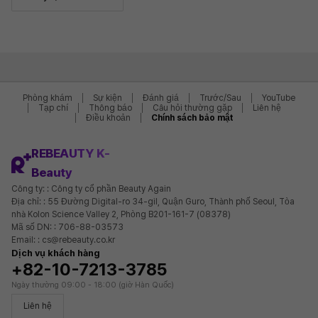
Phòng khám
Sự kiện
Đánh giá
Trước/Sau
YouTube
Tạp chí
Thông báo
Câu hỏi thường gặp
Liên hệ
Điều khoản
Chính sách bảo mật
REBEAUTY K-
Beauty
Công ty: : Công ty cổ phần Beauty Again
Địa chỉ: : 55 Đường Digital-ro 34-gil, Quận Guro, Thành phố Seoul, Tòa
nhà Kolon Science Valley 2, Phòng B201-161-7 (08378)
Mã số DN: : 706-88-03573
Email: : cs@rebeauty.co.kr
Dịch vụ khách hàng
+82-10-7213-3785
Ngày thường 09:00 - 18:00 (giờ Hàn Quốc)
Liên hệ