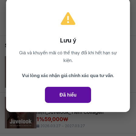
Ngày thường 10:00~20:00 / Thứ 7 10:00~15:00 / Không có giờ
nghỉ trưa
Xem phòng khám
Lưu ý
Sự kiện khác của cùng phòng khám
Giá và khuyến mãi có thể thay đổi khi hết hạn sự
Hi-Mi Clinic
kiện.
Viện trưởng trực tiếp thực hiện_Tiêm tan
mỡ
Vui lòng xác nhận giá chính xác qua tư vấn.
39,500₩
2026.03.27 ~ 2027.03.27
Đã hiểu
Hi-Mi Clinic
Viện trưởng trực tiếp thực
hiện_Juvelook_Tiêm Collagen
1%
59,000₩
2026.03.27 ~ 2027.03.27