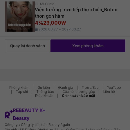
Hi-Mi Clinic
Viện trưởng trực tiếp thực hiện_Botox
thon gọn hàm
4%
23,000₩
2026.03.27 ~ 2027.03.27
Quay lại danh sách
Xem phòng khám
Phòng khám
Sự kiện
Đánh giá
Trước/Sau
YouTube
Tạp chí
Thông báo
Câu hỏi thường gặp
Liên hệ
Điều khoản
Chính sách bảo mật
REBEAUTY K-
Beauty
Công ty: : Công ty cổ phần Beauty Again