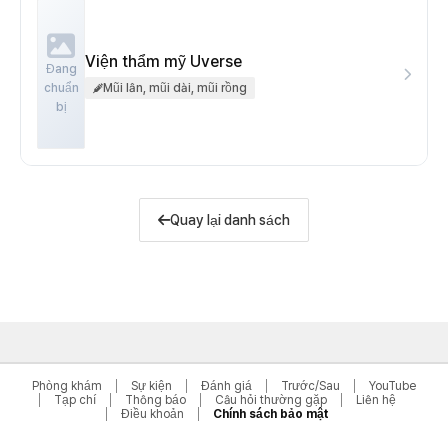
Viện thẩm mỹ Uverse
Đang
chuẩn
Mũi lân, mũi dài, mũi rồng
bị
Quay lại danh sách
Phòng khám
Sự kiện
Đánh giá
Trước/Sau
YouTube
Tạp chí
Thông báo
Câu hỏi thường gặp
Liên hệ
Điều khoản
Chính sách bảo mật