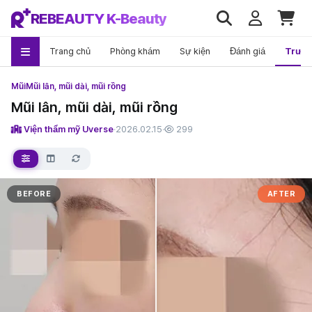
REBEAUTY K-Beauty
Trang chủ
Phòng khám
Sự kiện
Đánh giá
Trướ
Mũi
Mũi lân, mũi dài, mũi rồng
Mũi lân, mũi dài, mũi rồng
Viện thẩm mỹ Uverse
·
2026.02.15
·
299
BEFORE
AFTER