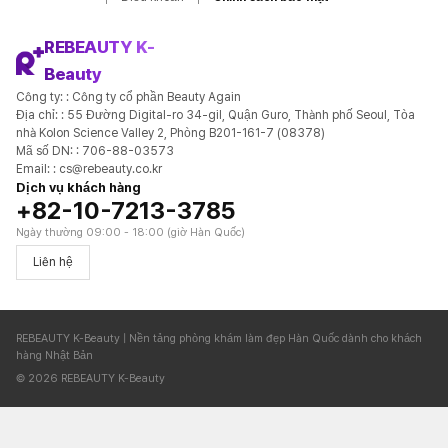
REBEAUTY K-
Beauty
Công ty: : Công ty cổ phần Beauty Again
Địa chỉ: : 55 Đường Digital-ro 34-gil, Quận Guro, Thành phố Seoul, Tòa
nhà Kolon Science Valley 2, Phòng B201-161-7 (08378)
Mã số DN: : 706-88-03573
Email: : cs@rebeauty.co.kr
Dịch vụ khách hàng
+82-10-7213-3785
Ngày thường 09:00 - 18:00 (giờ Hàn Quốc)
Liên hệ
REBEAUTY K-Beauty | Nền tảng phòng khám làm đẹp Hàn Quốc dành cho khách
hàng Nhật Bản
© 2026 REBEAUTY K-Beauty