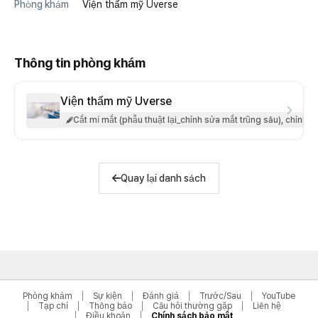
Phòng khám
Viện thẩm mỹ Uverse
Thông tin phòng khám
Viện thẩm mỹ Uverse
Cắt mí mắt (phẫu thuật lại_chỉnh sửa mắt trũng sâu), chỉnh 
Quay lại danh sách
Phòng khám
Sự kiện
Đánh giá
Trước/Sau
YouTube
Tạp chí
Thông báo
Câu hỏi thường gặp
Liên hệ
Điều khoản
Chính sách bảo mật