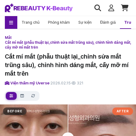
REBEAUTY K-Beauty
Trang chủ
Phòng khám
Sự kiện
Đánh giá
Trướ
Mắt
Cắt mí mắt (phẫu thuật lại_chỉnh sửa mắt trũng sâu), chỉnh hình dáng mắt,
cấy mỡ mí mắt trên
Cắt mí mắt (phẫu thuật lại_chỉnh sửa mắt
trũng sâu), chỉnh hình dáng mắt, cấy mỡ mí
mắt trên
Viện thẩm mỹ Uverse
·
2026.02.15
·
321
BEFORE
AFTER