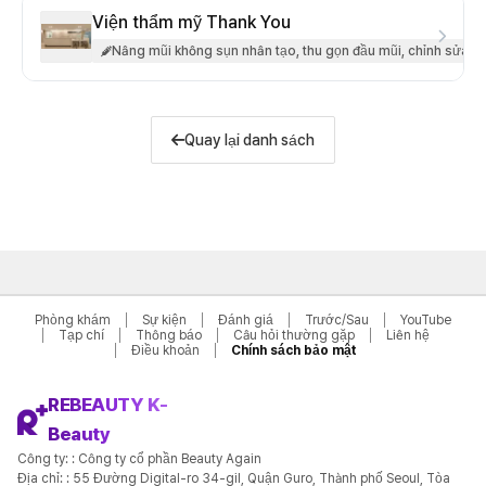
Viện thẩm mỹ Thank You
Nâng mũi không sụn nhân tạo, thu gọn đầu mũi, chỉnh sửa mũ
Quay lại danh sách
Phòng khám
Sự kiện
Đánh giá
Trước/Sau
YouTube
Tạp chí
Thông báo
Câu hỏi thường gặp
Liên hệ
Điều khoản
Chính sách bảo mật
REBEAUTY K-
Beauty
Công ty: : Công ty cổ phần Beauty Again
Địa chỉ: : 55 Đường Digital-ro 34-gil, Quận Guro, Thành phố Seoul, Tòa