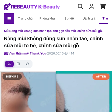
REBEAUTY K-Beauty
Trang chủ
Phòng khám
Sự kiện
Đánh giá
Trướ
Mũi
Nâng mũi không sụn nhân tạo, thu gọn đầu mũi, chỉnh sửa mũi gồ.
Nâng mũi không dùng sụn nhân tạo, chỉnh
sửa mũi to bè, chỉnh sửa mũi gồ
Viện thẩm mỹ Thank You
·
2026.02.15
·
414
BEFORE
AFTER