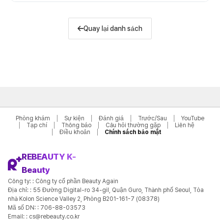
Quay lại danh sách
Phòng khám
Sự kiện
Đánh giá
Trước/Sau
YouTube
Tạp chí
Thông báo
Câu hỏi thường gặp
Liên hệ
Điều khoản
Chính sách bảo mật
REBEAUTY K-
Beauty
Công ty: : Công ty cổ phần Beauty Again
Địa chỉ: : 55 Đường Digital-ro 34-gil, Quận Guro, Thành phố Seoul, Tòa
nhà Kolon Science Valley 2, Phòng B201-161-7 (08378)
Mã số DN: : 706-88-03573
Email: : cs@rebeauty.co.kr