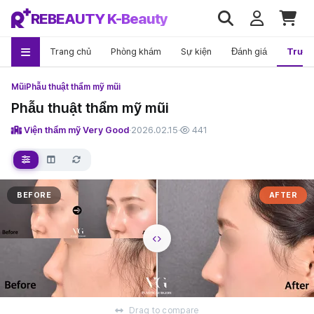
REBEAUTY K-Beauty
Trang chủ
Phòng khám
Sự kiện
Đánh giá
Trướ
Mũi
Phẫu thuật thẩm mỹ mũi
Phẫu thuật thẩm mỹ mũi
Viện thẩm mỹ Very Good
·
2026.02.15
·
441
BEFORE
AFTER
Drag to compare