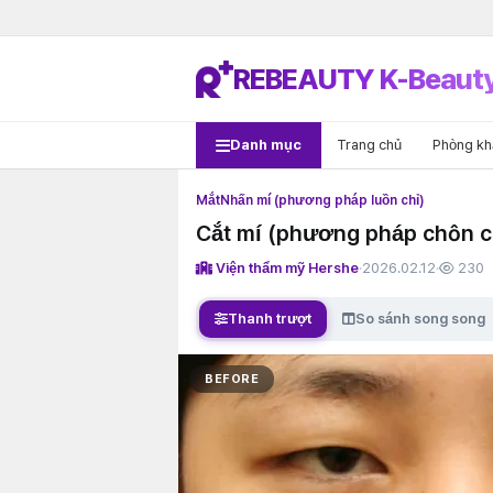
REBEAUTY K-Beaut
Danh mục
Trang chủ
Phòng k
Mắt
Nhấn mí (phương pháp luồn chỉ)
Cắt mí (phương pháp chôn c
Viện thẩm mỹ Hershe
·
2026.02.12
·
230
Thanh trượt
So sánh song song
BEFORE