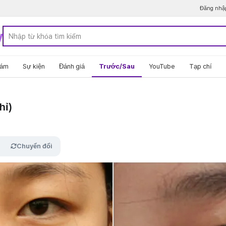
Đăng nhậ
y
hám
Sự kiện
Đánh giá
Trước/Sau
YouTube
Tạp chí
hỉ)
Chuyển đổi