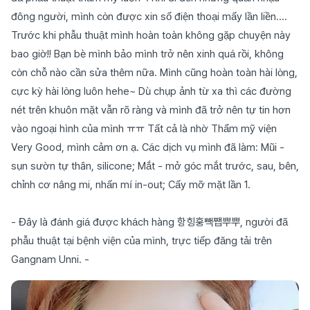
đông người, mình còn được xin số điện thoại mấy lần liền....
Trước khi phẫu thuật mình hoàn toàn không gặp chuyện này
bao giờ!! Bạn bè mình bảo mình trở nên xinh quá rồi, không
còn chỗ nào cần sửa thêm nữa. Mình cũng hoàn toàn hài lòng,
cực kỳ hài lòng luôn hehe~ Dù chụp ảnh từ xa thì các đường
nét trên khuôn mặt vẫn rõ ràng và mình đã trở nên tự tin hơn
vào ngoại hình của mình ㅠㅠ Tất cả là nhờ Thẩm mỹ viện
Very Good, mình cảm ơn ạ. Các dịch vụ mình đã làm: Mũi -
sụn sườn tự thân, silicone; Mắt - mở góc mắt trước, sau, bên,
chỉnh cơ nâng mi, nhấn mí in-out; Cấy mỡ mặt lần 1.
- Đây là đánh giá được khách hàng 항힝훙빽쨉뿌뿌, người đã
phẫu thuật tại bệnh viện của mình, trực tiếp đăng tải trên
Gangnam Unni. -