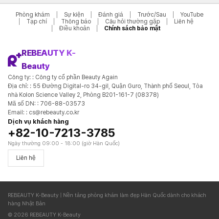
Phòng khám
Sự kiện
Đánh giá
Trước/Sau
YouTube
Tạp chí
Thông báo
Câu hỏi thường gặp
Liên hệ
Điều khoản
Chính sách bảo mật
REBEAUTY K-
Beauty
Công ty: : Công ty cổ phần Beauty Again
Địa chỉ: : 55 Đường Digital-ro 34-gil, Quận Guro, Thành phố Seoul, Tòa
nhà Kolon Science Valley 2, Phòng B201-161-7 (08378)
Mã số DN: : 706-88-03573
Email: : cs@rebeauty.co.kr
Dịch vụ khách hàng
+82-10-7213-3785
Ngày thường 09:00 - 18:00 (giờ Hàn Quốc)
Liên hệ
REBEAUTY K-Beauty | Nền tảng phòng khám làm đẹp Hàn Quốc dành cho khách
hàng Nhật Bản
© 2026 REBEAUTY K-Beauty