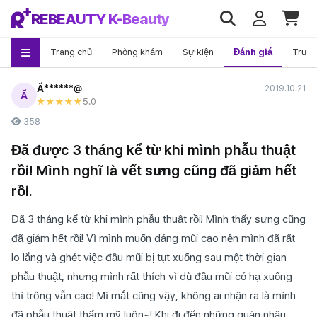
REBEAUTY K-Beauty
Trang chủ
Phòng khám
Sự kiện
Đánh giá
Trướ
Ẩ******@
2019.10.21
Ẩ
5
.0
★★★★★
358
Đã được 3 tháng kể từ khi mình phẫu thuật
rồi! Mình nghĩ là vết sưng cũng đã giảm hết
rồi.
Đã 3 tháng kể từ khi mình phẫu thuật rồi! Mình thấy sưng cũng
đã giảm hết rồi! Vì mình muốn dáng mũi cao nên mình đã rất
lo lắng và ghét việc đầu mũi bị tụt xuống sau một thời gian
phẫu thuật, nhưng mình rất thích vì dù đầu mũi có hạ xuống
thì trông vẫn cao! Mí mắt cũng vậy, không ai nhận ra là mình
đã phẫu thuật thẩm mỹ luôn~! Khi đi đến những quán nhậu