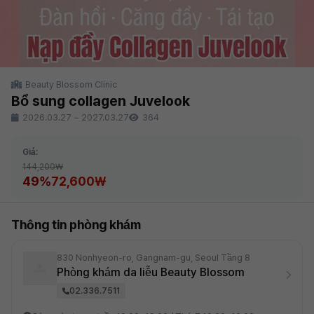
Beauty Blossom Clinic
Bổ sung collagen Juvelook
2026.03.27
~
2027.03.27
364
Giá:
144,200₩
49%
72,600₩
Thông tin phòng khám
830 Nonhyeon-ro, Gangnam-gu, Seoul Tầng 8
Phòng khám da liễu Beauty Blossom
02.336.7511