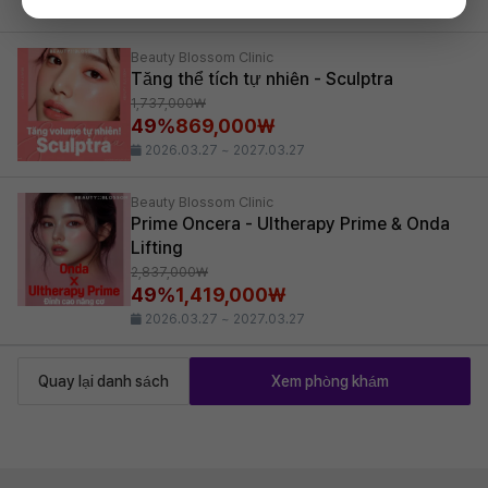
2026.03.27 ~ 2027.03.27
Beauty Blossom Clinic
Tăng thể tích tự nhiên - Sculptra
1,737,000₩
49%
869,000₩
2026.03.27 ~ 2027.03.27
Beauty Blossom Clinic
Prime Oncera - Ultherapy Prime & Onda
Lifting
2,837,000₩
49%
1,419,000₩
2026.03.27 ~ 2027.03.27
Quay lại danh sách
Xem phòng khám