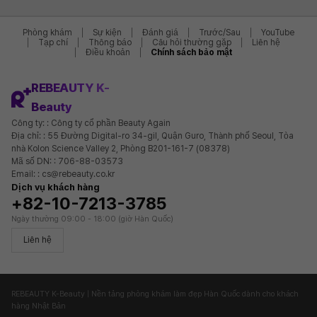
Phòng khám
Sự kiện
Đánh giá
Trước/Sau
YouTube
Tạp chí
Thông báo
Câu hỏi thường gặp
Liên hệ
Điều khoản
Chính sách bảo mật
REBEAUTY K-
Beauty
Công ty: : Công ty cổ phần Beauty Again
Địa chỉ: : 55 Đường Digital-ro 34-gil, Quận Guro, Thành phố Seoul, Tòa
nhà Kolon Science Valley 2, Phòng B201-161-7 (08378)
Mã số DN: : 706-88-03573
Email: : cs@rebeauty.co.kr
Dịch vụ khách hàng
+82-10-7213-3785
Ngày thường 09:00 - 18:00 (giờ Hàn Quốc)
Liên hệ
REBEAUTY K-Beauty | Nền tảng phòng khám làm đẹp Hàn Quốc dành cho khách
hàng Nhật Bản