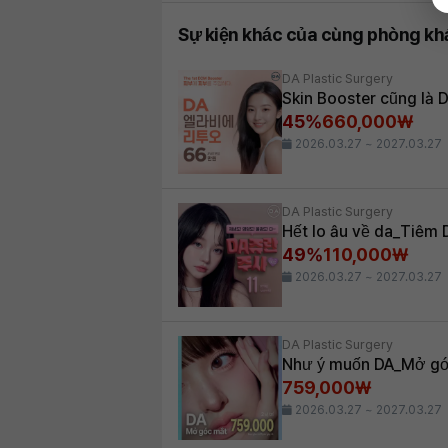
Sự kiện khác của cùng phòng k
DA Plastic Surgery
Skin Booster cũng là
45%
660,000₩
2026.03.27 ~ 2027.03.27
DA Plastic Surgery
Hết lo âu về da_Tiêm 
49%
110,000₩
2026.03.27 ~ 2027.03.27
DA Plastic Surgery
Như ý muốn DA_Mở góc
759,000₩
2026.03.27 ~ 2027.03.27