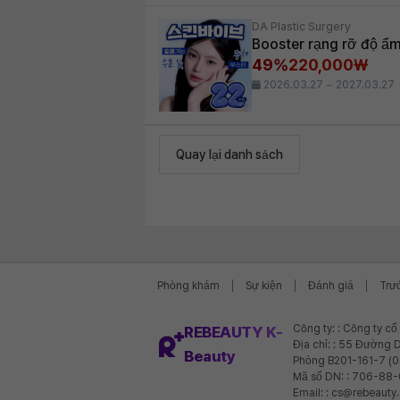
DA Plastic Surgery
Booster rạng rỡ độ ẩm
49%
220,000₩
2026.03.27 ~ 2027.03.27
Quay lại danh sách
Phòng khám
Sự kiện
Đánh giá
Trư
Công ty: : Công ty c
REBEAUTY K-
Địa chỉ: : 55 Đường D
Beauty
Phòng B201-161-7 (
Mã số DN: : 706-88
Email: : cs@rebeauty.