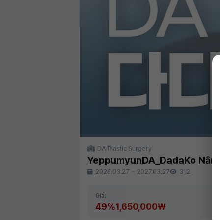
DA Plastic Surgery
YeppumyunDA_DadaKo Nâng mũ
2026.03.27
~
2027.03.27
312
Giá:
49%
1,650,000₩