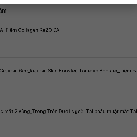
hám
 DA_Tiêm Collagen Re2O DA
DA-juran 6cc_Rejuran Skin Booster, Tone-up Booster_Tiêm 
 mắt 2 vùng_Trong Trên Dưới Ngoài Tái phẫu thuật mắt Tá