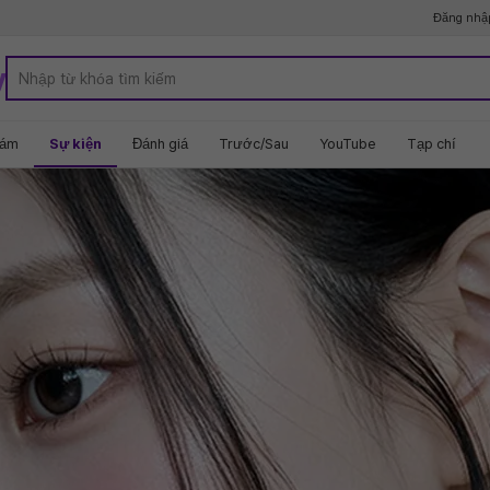
Đăng nhậ
y
hám
Sự kiện
Đánh giá
Trước/Sau
YouTube
Tạp chí