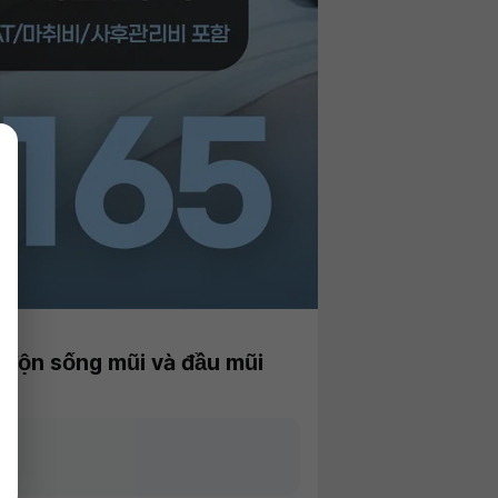
độn sống mũi và đầu mũi