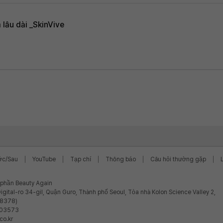
 lâu dài _SkinVive
ớc/Sau
YouTube
Tạp chí
Thông báo
Câu hỏi thường gặp
ổ phần Beauty Again
igital-ro 34-gil, Quận Guro, Thành phố Seoul, Tòa nhà Kolon Science Valley 2,
08378)
-03573
co.kr