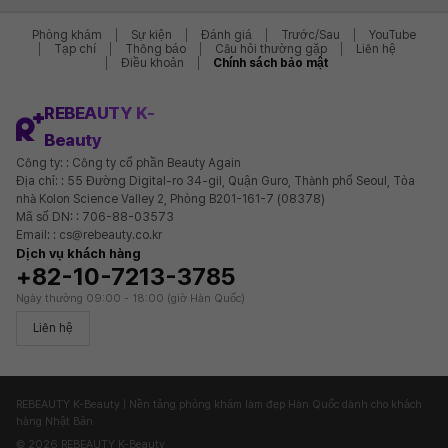
Phòng khám
Sự kiện
Đánh giá
Trước/Sau
YouTube
Tạp chí
Thông báo
Câu hỏi thường gặp
Liên hệ
Điều khoản
Chính sách bảo mật
REBEAUTY K-
Beauty
Công ty: : Công ty cổ phần Beauty Again
Địa chỉ: : 55 Đường Digital-ro 34-gil, Quận Guro, Thành phố Seoul, Tòa
nhà Kolon Science Valley 2, Phòng B201-161-7 (08378)
Mã số DN: : 706-88-03573
Email: : cs@rebeauty.co.kr
Dịch vụ khách hàng
+82-10-7213-3785
Ngày thường 09:00 - 18:00 (giờ Hàn Quốc)
Liên hệ
REBEAUTY K-Beauty | Nền tảng phòng khám làm đẹp Hàn Quốc dành cho khách
hàng Nhật Bản
© 2026 REBEAUTY K-Beauty