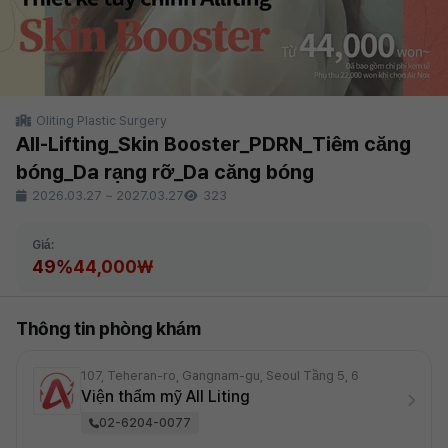
Oliting Plastic Surgery
All-Lifting_Skin Booster_PDRN_Tiêm căng
bóng_Da rạng rỡ_Da căng bóng
2026.03.27
~
2027.03.27
323
Giá:
49%
44,000₩
Thông tin phòng khám
107, Teheran-ro, Gangnam-gu, Seoul Tầng 5, 6
Viện thẩm mỹ All Liting
02-6204-0077