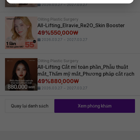
2026.03.27 ~ 2027.03.27
Oliting Plastic Surgery
All-Lifting_Elravie_Re2O_Skin Booster
49%
550,000₩
2026.03.27 ~ 2027.03.27
Oliting Plastic Surgery
All-Lifting Cắt mí toàn phần_Phẫu thuật
mắt_Thẩm mỹ mắt_Phương pháp cắt rạch
49%
880,000₩
2026.03.27 ~ 2027.03.27
Quay lại danh sách
Xem phòng khám