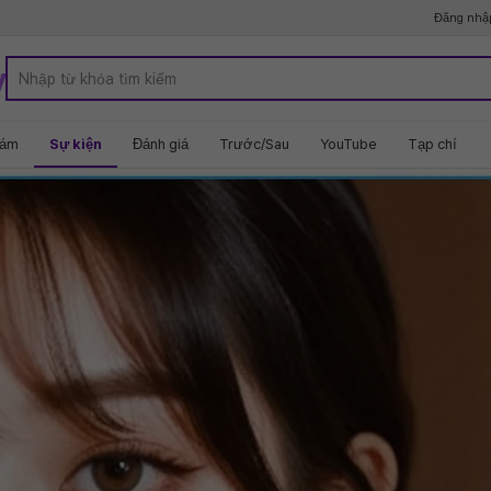
Đăng nhậ
y
hám
Sự kiện
Đánh giá
Trước/Sau
YouTube
Tạp chí