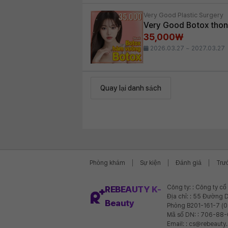
Very Good Plastic Surgery
Very Good Botox tho
35,000₩
2026.03.27 ~ 2027.03.27
Quay lại danh sách
Phòng khám
Sự kiện
Đánh giá
Trư
Công ty: : Công ty c
REBEAUTY K-
Địa chỉ: : 55 Đường D
Beauty
Phòng B201-161-7 (
Mã số DN: : 706-88
Email: : cs@rebeauty.