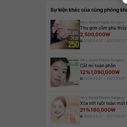
Sự kiện khác của cùng phòng k
Very Good Plastic Surgery
Thu gọn cằm phù thủy
2,500,000₩
2026.03.27 ~ 2027.03.27
Very Good Plastic Surgery
Cắt mí toàn phần
12%
1,090,000₩
2026.03.27 ~ 2027.03.27
Very Good Plastic Surgery
Xóa nốt ruồi toàn mặt
21%
180,000₩
2026.03.27 ~ 2027.03.27