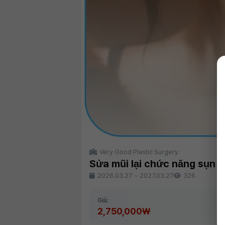
Very Good Plastic Surgery
Sửa mũi lại chức năng sụn 
2026.03.27
~
2027.03.27
326
Giá:
2,750,000₩