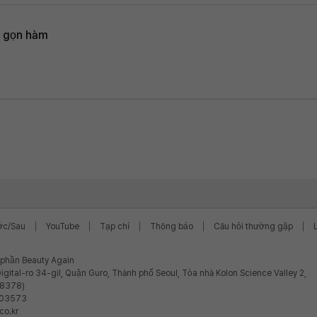
n gọn hàm
ớc/Sau
YouTube
Tạp chí
Thông báo
Câu hỏi thường gặp
ổ phần Beauty Again
igital-ro 34-gil, Quận Guro, Thành phố Seoul, Tòa nhà Kolon Science Valley 2,
08378)
-03573
co.kr