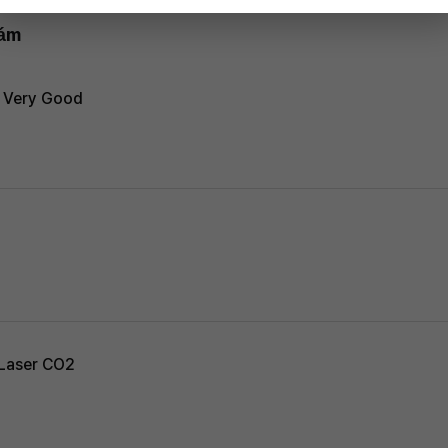
hám
 Very Good
 Laser CO2