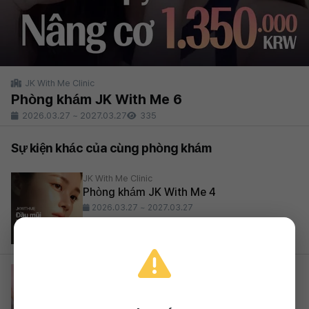
JK With Me Clinic
Phòng khám JK With Me 6
2026.03.27
~
2027.03.27
335
Sự kiện khác của cùng phòng khám
JK With Me Clinic
Phòng khám JK With Me 4
2026.03.27 ~ 2027.03.27
JK With Me Clinic
Phòng khám JK With Me 3
2026.03.27 ~ 2027.03.27