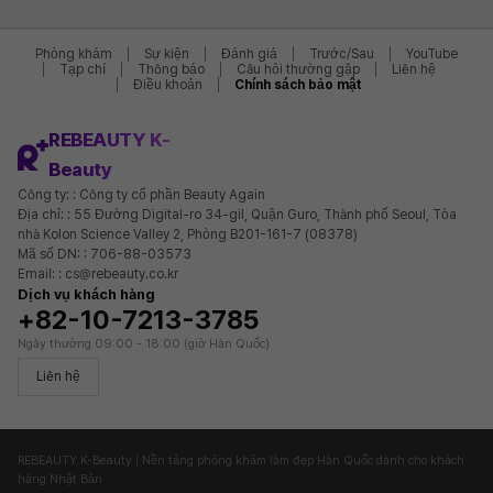
Phòng khám
Sự kiện
Đánh giá
Trước/Sau
YouTube
Tạp chí
Thông báo
Câu hỏi thường gặp
Liên hệ
Điều khoản
Chính sách bảo mật
REBEAUTY K-
Beauty
Công ty: : Công ty cổ phần Beauty Again
Địa chỉ: : 55 Đường Digital-ro 34-gil, Quận Guro, Thành phố Seoul, Tòa
nhà Kolon Science Valley 2, Phòng B201-161-7 (08378)
Mã số DN: : 706-88-03573
Email: : cs@rebeauty.co.kr
Dịch vụ khách hàng
+82-10-7213-3785
Ngày thường 09:00 - 18:00 (giờ Hàn Quốc)
Liên hệ
REBEAUTY K-Beauty | Nền tảng phòng khám làm đẹp Hàn Quốc dành cho khách
hàng Nhật Bản