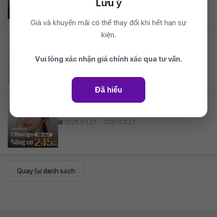
Lưu ý
Giá và khuyến mãi có thể thay đổi khi hết hạn sự
kiện.
JK With Me Clinic
Phòng khám JK With Me 1
2026.03.27 ~ 2027.03.27
Vui lòng xác nhận giá chính xác qua tư vấn.
Đã hiểu
JK With Me Clinic
Phòng khám JK With Me 5
2026.03.27 ~ 2027.03.27
Quay lại danh sách