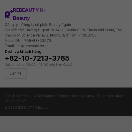
REBEAUTY K-
Beauty
Công ty: : Công ty cổ phần Beauty Again
Địa chỉ: : 55 Đường Digital-ro 34-gil, Quận Guro, Thành phố Seoul, Tòa
nhà Kolon Science Valley 2, Phòng B201-161-7 (08378)
Mã số DN: : 706-88-03573
Email: : cs@rebeauty.co.kr
Dịch vụ khách hàng
+82-10-7213-3785
Ngày thường 09:00 - 18:00 (giờ Hàn Quốc)
Liên hệ
REBEAUTY K-Beauty | Nền tảng phòng khám làm đẹp Hàn Quốc dành cho khách
hàng Nhật Bản
© 2026 REBEAUTY K-Beauty