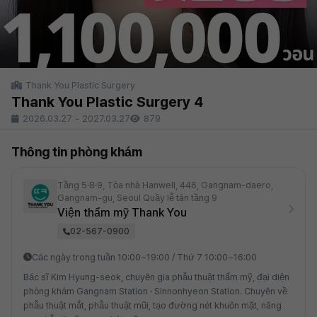
Thank You Plastic Surgery
Thank You Plastic Surgery 4
2026.03.27
~
2027.03.27
879
Thông tin phòng khám
Tầng 5·8·9, Tòa nhà Hanwell, 446, Gangnam-daero,
Gangnam-gu, Seoul Quầy lễ tân tầng 9
Viện thẩm mỹ Thank You
02-567-0900
Các ngày trong tuần 10:00~19:00 / Thứ 7 10:00~16:00
Bác sĩ Kim Hyung-seok, chuyên gia phẫu thuật thẩm mỹ, đại diện
phòng khám Gangnam Station · Sinnonhyeon Station. Chuyên về
phẫu thuật mắt, phẫu thuật mũi, tạo đường nét khuôn mặt, nâng