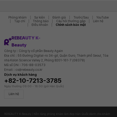
Phòng khám
Sự kiện
Đánh giá
Trước/Sau
YouTube
Tạp chí
Thông báo
Câu hỏi thường gặp
Liên hệ
Điều khoản
Chính sách bảo mật
REBEAUTY K-
Beauty
Công ty: : Công ty cổ phần Beauty Again
Địa chỉ: : 55 Đường Digital-ro 34-gil, Quận Guro, Thành phố Seoul, Tòa
nhà Kolon Science Valley 2, Phòng B201-161-7 (08378)
Mã số DN: : 706-88-03573
Email: : cs@rebeauty.co.kr
Dịch vụ khách hàng
+82-10-7213-3785
Ngày thường 09:00 - 18:00 (giờ Hàn Quốc)
Liên hệ
REBEAUTY K-Beauty | Nền tảng phòng khám làm đẹp Hàn Quốc dành cho khách