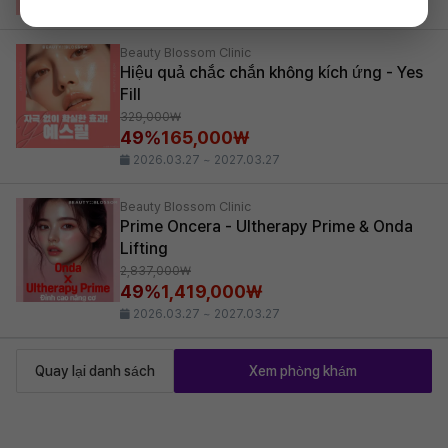
2026.03.27 ~ 2027.03.27
Beauty Blossom Clinic
Hiệu quả chắc chắn không kích ứng - Yes
Fill
329,000₩
49%
165,000₩
2026.03.27 ~ 2027.03.27
Beauty Blossom Clinic
Prime Oncera - Ultherapy Prime & Onda
Lifting
2,837,000₩
49%
1,419,000₩
2026.03.27 ~ 2027.03.27
Quay lại danh sách
Xem phòng khám