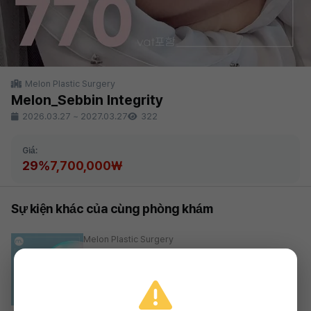
Melon Plastic Surgery
Melon_Sebbin Integrity
2026.03.27
~
2027.03.27
322
Giá:
29%
7,700,000₩
Sự kiện khác của cùng phòng khám
Melon Plastic Surgery
Melon_Mentor Xtra FRESH
29%
8,800,000₩
2026.03.27 ~ 2027.03.27