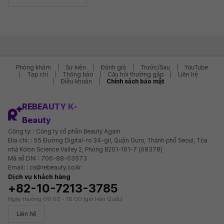
Phòng khám
Sự kiện
Đánh giá
Trước/Sau
YouTube
Tạp chí
Thông báo
Câu hỏi thường gặp
Liên hệ
Điều khoản
Chính sách bảo mật
REBEAUTY K-
Beauty
Công ty: : Công ty cổ phần Beauty Again
Địa chỉ: : 55 Đường Digital-ro 34-gil, Quận Guro, Thành phố Seoul, Tòa
nhà Kolon Science Valley 2, Phòng B201-161-7 (08378)
Mã số DN: : 706-88-03573
Email: : cs@rebeauty.co.kr
Dịch vụ khách hàng
+82-10-7213-3785
Ngày thường 09:00 - 18:00 (giờ Hàn Quốc)
Liên hệ