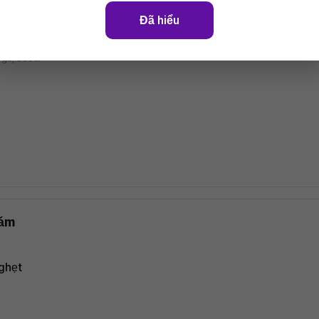
Đã hiểu
gu, Seoul
hám
ghẹt