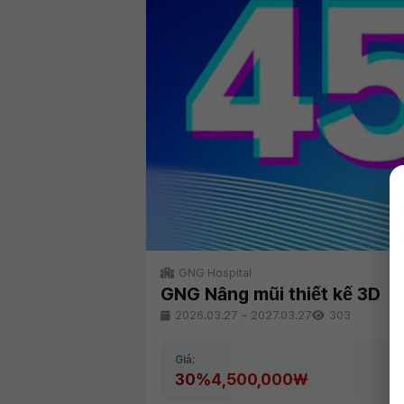
GNG Hospital
GNG Nâng mũi thiết kế 3D
2026.03.27
~
2027.03.27
303
Giá:
30%
4,500,000₩