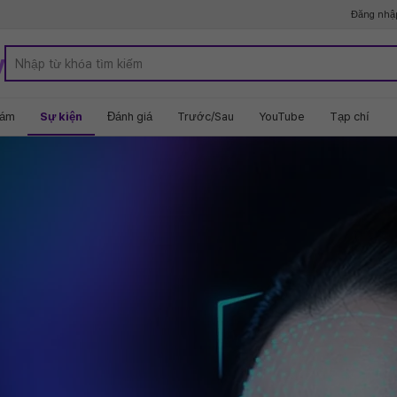
Đăng nhậ
y
hám
Sự kiện
Đánh giá
Trước/Sau
YouTube
Tạp chí