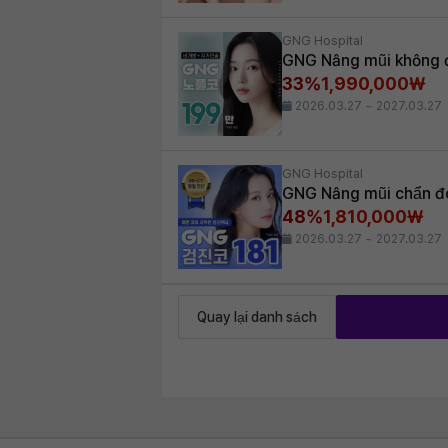
GNG Hospital
GNG Nâng mũi không đ
33%
1,990,000₩
2026.03.27 ~ 2027.03.27
GNG Hospital
GNG Nâng mũi chẩn đo
48%
1,810,000₩
2026.03.27 ~ 2027.03.27
Quay lại danh sách