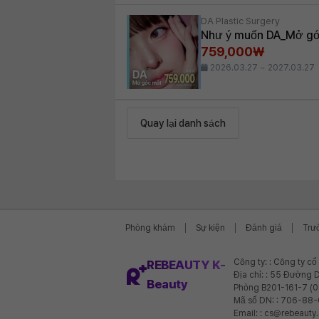
DA Plastic Surgery
Như ý muốn DA_Mở góc
759,000₩
2026.03.27 ~ 2027.03.27
Quay lại danh sách
Phòng khám
Sự kiện
Đánh giá
Trư
Công ty: : Công ty c
REBEAUTY K-
Địa chỉ: : 55 Đường D
Beauty
Phòng B201-161-7 (
Mã số DN: : 706-88
Email: : cs@rebeauty.