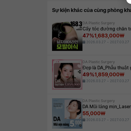
Sự kiện khác của cùng phòng k
DA Plastic Surgery
Cấy tóc đường chân tó
47%
1,683,000₩
2026.03.27 ~ 2027.03.27
DA Plastic Surgery
Đẹp là DA_Phẫu thuật
49%
1,859,000₩
2026.03.27 ~ 2027.03.27
DA Plastic Surgery
DA Mũi láng mịn_Laser 
55,000₩
2026.03.27 ~ 2027.03.27