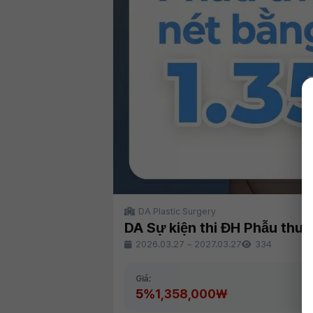
DA Plastic Surgery
DA Sự kiện thi ĐH Phẫu thu
2026.03.27
~
2027.03.27
334
Giá:
5%
1,358,000₩