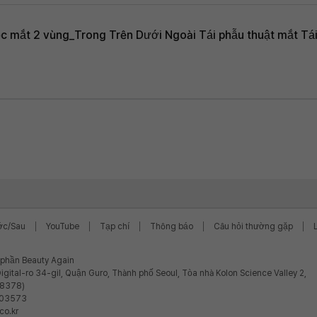
 mắt 2 vùng_Trong Trên Dưới Ngoài Tái phẫu thuật mắt Tá
ớc/Sau
YouTube
Tạp chí
Thông báo
Câu hỏi thường gặp
ổ phần Beauty Again
igital-ro 34-gil, Quận Guro, Thành phố Seoul, Tòa nhà Kolon Science Valley 2,
08378)
-03573
co.kr