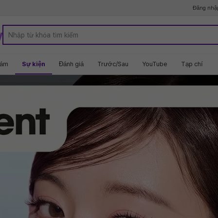
Đăng nhậ
y
hám
Sự kiện
Đánh giá
Trước/Sau
YouTube
Tạp chí