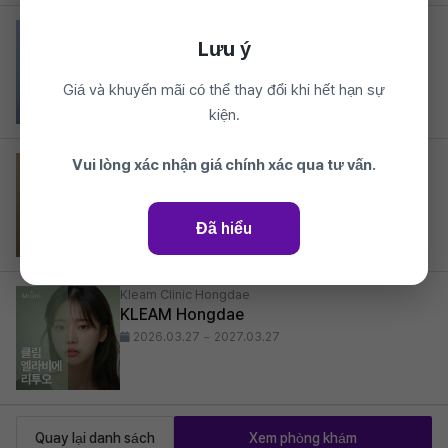
Kleam Clinic Hongdae
Lưu ý
Clim Potenza
35%
319,000₩
Giá và khuyến mãi có thể thay đổi khi hết hạn sự
2026.03.27 ~ 2027.03.27
kiện.
Kleam Clinic Hongdae
Vui lòng xác nhận giá chính xác qua tư vấn.
Clim Filler tùy chỉnh theo vùng
31%
150,700₩
Đã hiểu
2026.03.27 ~ 2027.03.27
Kleam Clinic Hongdae
KLEAM Hongdae
2026.03.27 ~ 2027.03.27
Quay lại danh sách
Xem phòng khám