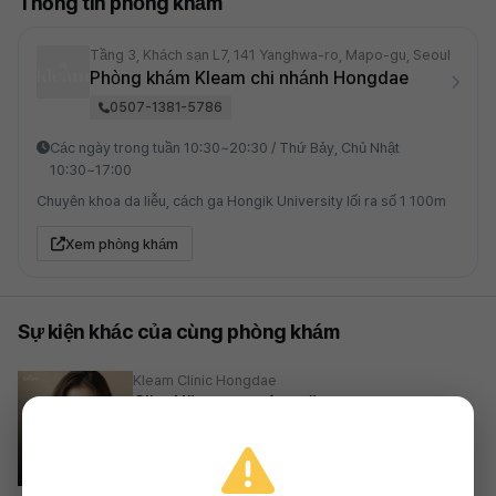
Thông tin phòng khám
Tầng 3, Khách sạn L7, 141 Yanghwa-ro, Mapo-gu, Seoul
Phòng khám Kleam chi nhánh Hongdae
0507-1381-5786
Các ngày trong tuần 10:30~20:30 / Thứ Bảy, Chủ Nhật
10:30~17:00
Chuyên khoa da liễu, cách ga Hongik University lối ra số 1 100m
Xem phòng khám
Sự kiện khác của cùng phòng khám
Kleam Clinic Hongdae
Clim Nặn mụn toàn mặt
23%
75,900₩
2026.03.27 ~ 2027.03.27