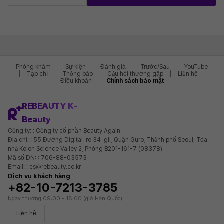
Phòng khám
Sự kiện
Đánh giá
Trước/Sau
YouTube
Tạp chí
Thông báo
Câu hỏi thường gặp
Liên hệ
Điều khoản
Chính sách bảo mật
REBEAUTY K-
Beauty
Công ty: : Công ty cổ phần Beauty Again
Địa chỉ: : 55 Đường Digital-ro 34-gil, Quận Guro, Thành phố Seoul, Tòa
nhà Kolon Science Valley 2, Phòng B201-161-7 (08378)
Mã số DN: : 706-88-03573
Email: : cs@rebeauty.co.kr
Dịch vụ khách hàng
+82-10-7213-3785
Ngày thường 09:00 - 18:00 (giờ Hàn Quốc)
Liên hệ