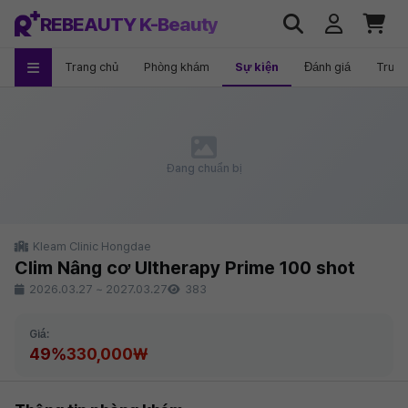
REBEAUTY K-Beauty
Trang chủ
Phòng khám
Sự kiện
Đánh giá
Trướ
Đang chuẩn bị
Kleam Clinic Hongdae
Clim Nâng cơ Ultherapy Prime 100 shot
2026.03.27
~
2027.03.27
383
Giá:
49%
330,000₩