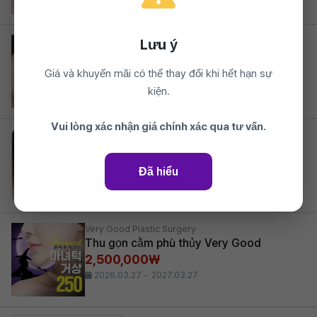
Very Good Plastic Surgery
Lưu ý
Cắt mí toàn phần
12%
1,090,000₩
Giá và khuyến mãi có thể thay đổi khi hết hạn sự
2026.03.27 ~ 2027.03.27
kiện.
Vui lòng xác nhận giá chính xác qua tư vấn.
Very Good Plastic Surgery
Sửa mũi lại chức năng sụn sườn tự thân
2,750,000₩
Đã hiểu
2026.03.27 ~ 2027.03.27
Very Good Plastic Surgery
Thu gọn cằm phù thủy Very Good
2,500,000₩
2026.03.27 ~ 2027.03.27