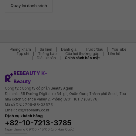
Quay lại danh sách
Phòng khám
Sự kiện
Đánh giá
Trước/Sau
YouTube
Tạp chí
Thông báo
Câu hỏi thường gặp
Liên hệ
Điều khoản
Chính sách bảo mật
REBEAUTY K-
Beauty
Công ty: : Công ty cổ phần Beauty Again
Địa chỉ: : 55 Đường Digital-ro 34-gil, Quận Guro, Thành phố Seoul, Tòa
nhà Kolon Science Valley 2, Phòng B201-161-7 (08378)
Mã số DN: : 706-88-03573
Email: : cs@rebeauty.co.kr
Dịch vụ khách hàng
+82-10-7213-3785
Ngày thường 09:00 - 18:00 (giờ Hàn Quốc)