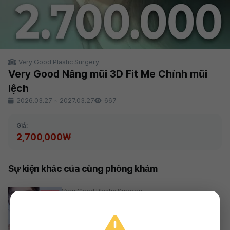
Very Good Plastic Surgery
Very Good Nâng mũi 3D Fit Me Chỉnh mũi
lệch
2026.03.27
~
2027.03.27
667
Giá:
2,700,000₩
Sự kiện khác của cùng phòng khám
Very Good Plastic Surgery
Thu ngắn nhân trung Very Good
1,290,000₩
2026.03.27 ~ 2027.03.27