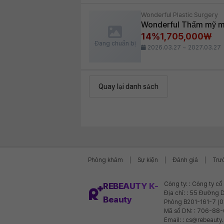
Wonderful Plastic Surgery
Wonderful Thẩm mỹ mắt
14%
1,705,000₩
Đang chuẩn bị
2026.03.27 ~ 2027.03.27
Quay lại danh sách
Phòng khám
Sự kiện
Đánh giá
Trư
Công ty: : Công ty c
REBEAUTY K-
Địa chỉ: : 55 Đường D
Beauty
Phòng B201-161-7 (
Mã số DN: : 706-88
Email: : cs@rebeauty.