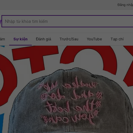
Đăng nhậ
y
hám
Sự kiện
Đánh giá
Trước/Sau
YouTube
Tạp chí