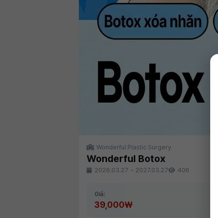
Wonderful Plastic Surgery
Wonderful Botox
2026.03.27
~
2027.03.27
406
Giá:
39,000₩