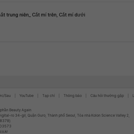
 trung niên_ Cắt mí trên, Cắt mí dưới
ớc/Sau
YouTube
Tạp chí
Thông báo
Câu hỏi thường gặp
ổ phần Beauty Again
igital-ro 34-gil, Quận Guro, Thành phố Seoul, Tòa nhà Kolon Science Valley 2,
08378)
-03573
co.kr