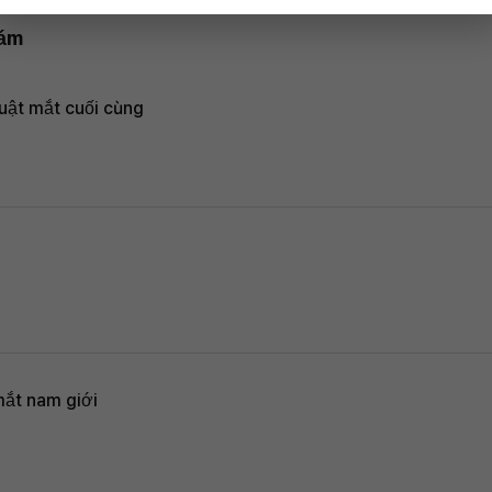
hám
uật mắt cuối cùng
ắt nam giới