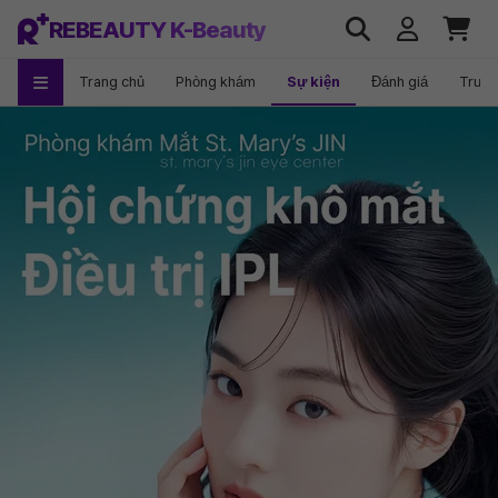
REBEAUTY K-Beauty
Trang chủ
Phòng khám
Sự kiện
Đánh giá
Trướ