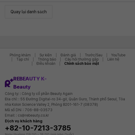
Quay lại danh sách
Phòng khám
Sự kiện
Đánh giá
Trước/Sau
YouTube
Tạp chí
Thông báo
Câu hỏi thường gặp
Liên hệ
Điều khoản
Chính sách bảo mật
REBEAUTY K-
Beauty
Công ty: : Công ty cổ phần Beauty Again
Địa chỉ: : 55 Đường Digital-ro 34-gil, Quận Guro, Thành phố Seoul, Tòa
nhà Kolon Science Valley 2, Phòng B201-161-7 (08378)
Mã số DN: : 706-88-03573
Email: : cs@rebeauty.co.kr
Dịch vụ khách hàng
+82-10-7213-3785
Ngày thường 09:00 - 18:00 (giờ Hàn Quốc)