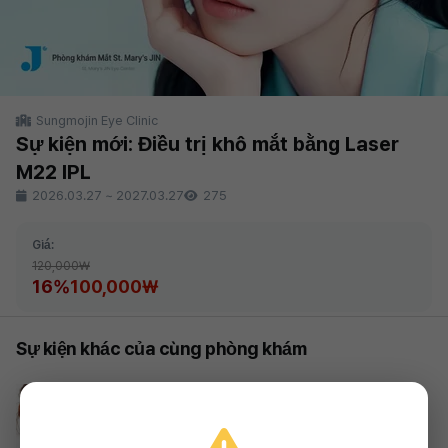
Sungmojin Eye Clinic
Sự kiện mới: Điều trị khô mắt bằng Laser
M22 IPL
2026.03.27
~
2027.03.27
275
Giá:
120,000₩
16%
100,000₩
Sự kiện khác của cùng phòng khám
Sungmojin Eye Clinic
LASEK ngày hôm nay
1,290,000₩