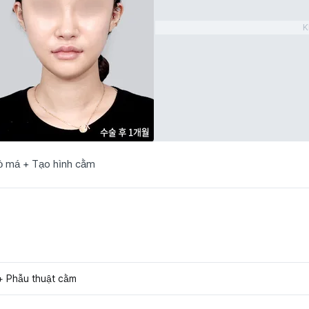
K
ò má + Tạo hình cằm
+ Phẫu thuật cằm