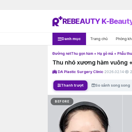
REBEAUTY K-Beaut
Danh mục
Trang chủ
Phòng k
Đường nét
Thu gọn hàm + Hạ gò má + Phẫu th
Thu nhỏ xương hàm vuông +
DA Plastic Surgery Clinic
·
2026.02.14
·
2
Thanh trượt
So sánh song song
BEFORE