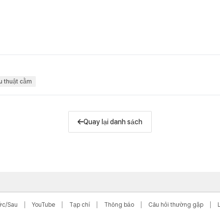
u thuật cằm
Quay lại danh sách
ớc/Sau
YouTube
Tạp chí
Thông báo
Câu hỏi thường gặp