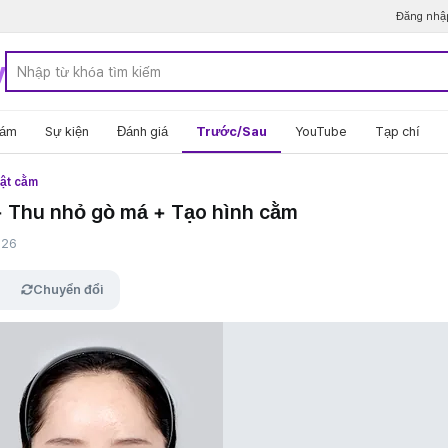
Đăng nhậ
y
hám
Sự kiện
Đánh giá
Trước/Sau
YouTube
Tạp chí
uật cằm
 Thu nhỏ gò má + Tạo hình cằm
26
Chuyển đổi